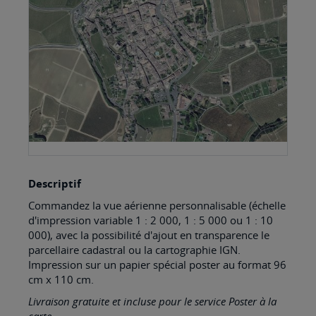
images
gallery
Skip
Descriptif
to
Commandez la vue aérienne personnalisable (échelle
the
d'impression variable 1 : 2 000, 1 : 5 000 ou 1 : 10
beginning
000), avec la possibilité d'ajout en transparence le
parcellaire cadastral ou la cartographie IGN.
of
Impression sur un papier spécial poster au format 96
the
cm x 110 cm.
images
Livraison gratuite et incluse pour le service Poster à la
gallery
carte