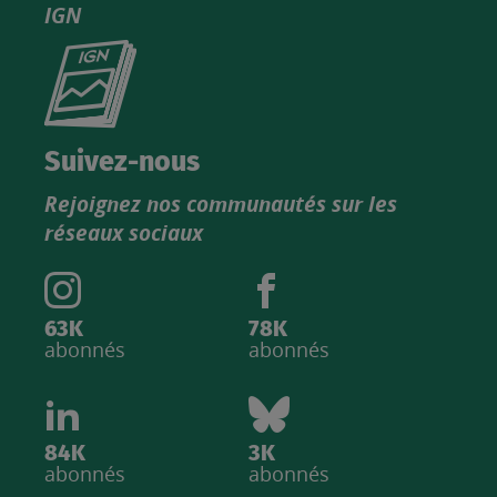
IGN
Consultez
le
nouveau
catalogue
Suivez-nous
produits
Rejoignez nos communautés sur les
IGN
réseaux sociaux
63K
78K
abonnés
abonnés
84K
3K
abonnés
abonnés