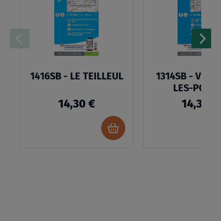
LISTE
D’ENVIES
1416SB - LE TEILLEUL
1314SB - VILLE
LES-POÊL
14,30 €
14,30 €
Ajouter
au
panier