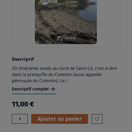
Skip
Descriptif
to
20 itinéraires situés au nord de Saint-Lô, c'est-à-dire
the
dans la presqu'île du Cotentin (aussi appelée
beginning
péninsule du Cotentin). Le l...
of
Descriptif complet
the
11,00 €
images
gallery
Quantité
Ajouter au panier
AJOUTER
À