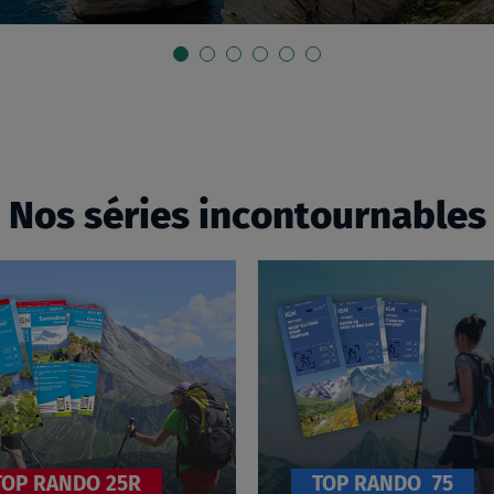
Nos séries incontournables
T
T
O
O
P
P
2
7
5
5
R
TOP RANDO 25R
TOP RANDO 75