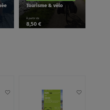
née
Tourisme & vélo
À partir de
8,50 €
AJOUTER
AJOUTER
À
À
MA
MA