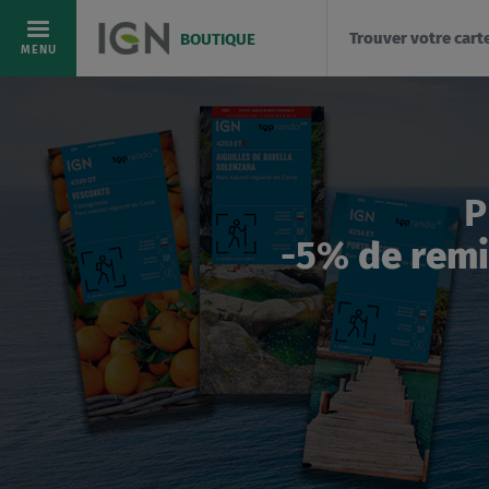
Trouver votre cart
BOUTIQUE
Allez
MENU
au
IGN
contenu
Boutique
P
-
5%
de remi