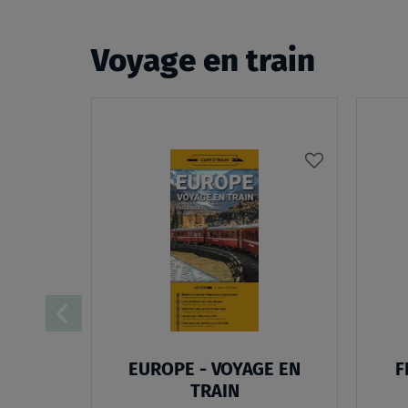
Voyage en train
AJOUTER
À
MA
LISTE
D’ENVIES
:
EUROPE
-
EUROPE - VOYAGE EN
F
VOYAGE
TRAIN
EN