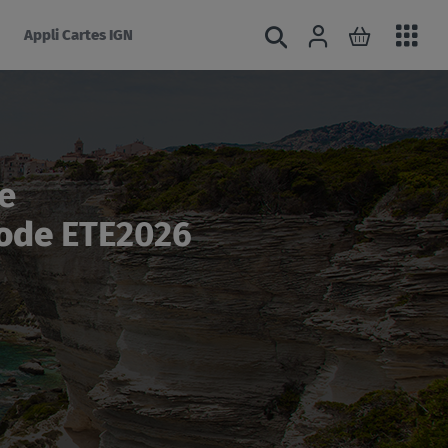
Acc
Connexion
Rechercher
Mon panie
Appli Cartes IGN
au
mé
le
code
ETE2026