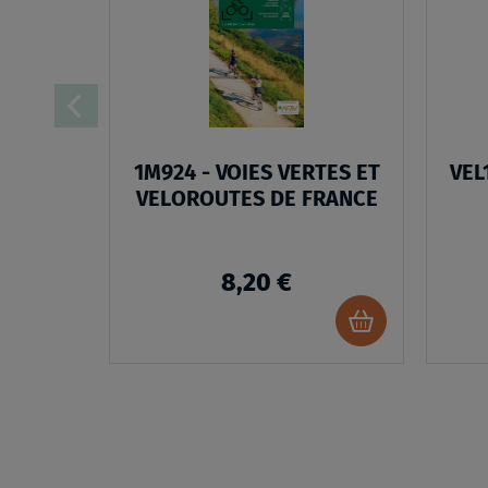
LISTE
D’ENVIES
:
1M924
-
1M924 - VOIES VERTES ET
VEL
VOIES
VELOROUTES DE FRANCE
VERTES
ET
8,20 €
VELOROUTE
DE
Ajouter
au
FRANCE
panier