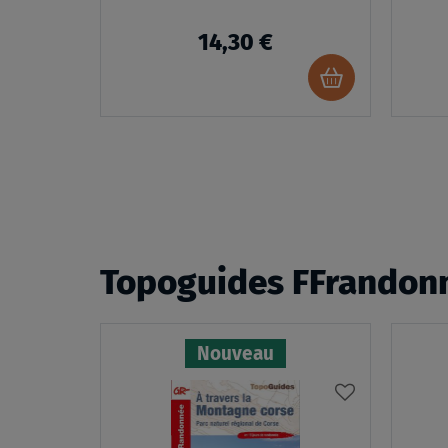
14,30 €
Ajouter
au
panier
Topoguides FFrandon
Nouveau
AJOUTER
À