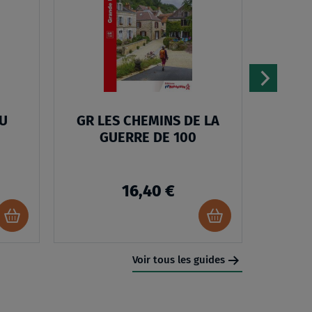
MA
MA
LISTE
LISTE
D’ENVIES
D’ENVIES
:
:
GR58/GRP
GR
TOUR
LES
U
GR LES CHEMINS DE LA
GR5
DU
CHEMINS
GUERRE DE 100
L
QUEYRAS
DE
505
LA
16,40 €
GUERRE
DE
Ajouter
Ajouter
au
au
100
panier
panier
Voir tous les guides