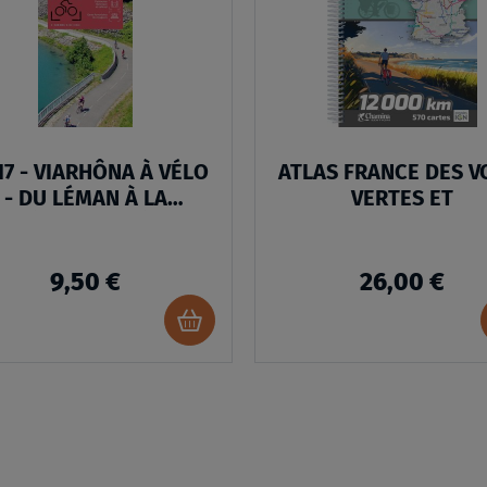
LISTE
D’ENVIES
:
VEL17
-
17 - VIARHÔNA À VÉLO
ATLAS FRANCE DES V
VIARHÔNA
- DU LÉMAN À LA
VERTES ET
À
MÉDITERRANÉE
VÉLO
9,50 €
26,00 €
S
-
DU
Ajouter
au
LÉMAN
panier
À
LA
MÉDITERRANÉE