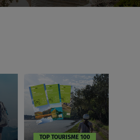
T
O
P
1
0
0
TOP TOURISME 100