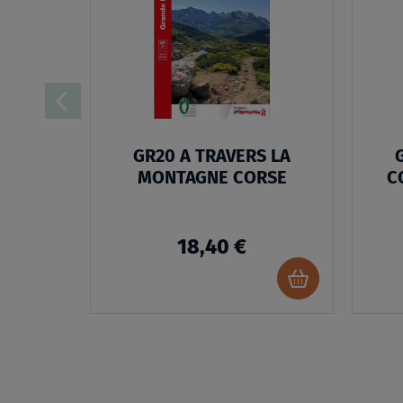
MA
LISTE
D’ENVIES
:
GR20
A
GR20 A TRAVERS LA
TRAVERS
MONTAGNE CORSE
C
LA
MONTAGNE
18,40 €
CORSE
Ajouter
au
panier