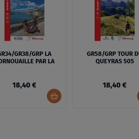
MA
LISTE
D’ENVIES
:
GR34/GR38/GRP
LA
GR34/GR38/GRP LA
GR58/GRP TOUR D
CORNOUAILLE
ORNOUAILLE PAR LA
QUEYRAS 505
PAR
LA
18,40 €
18,40 €
Ajouter
au
panier