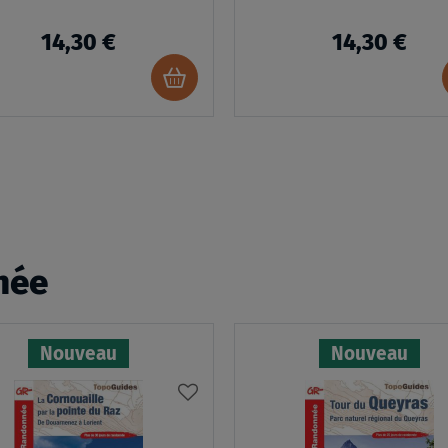
14,30 €
14,30 €
Ajouter
au
panier
née
Nouveau
Nouveau
AJOUTER
À