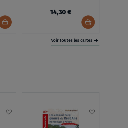
14,30 €
Ajouter
Ajouter
au
au
panier
panier
Voir toutes les cartes
AJOUTER
AJOUTER
À
À