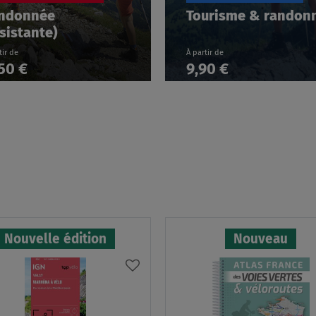
ndonnée
Tourisme & randon
ésistante)
tir de
À partir de
,50 €
9,90 €
Nouvelle édition
Nouveau
AJOUTER
À
MA