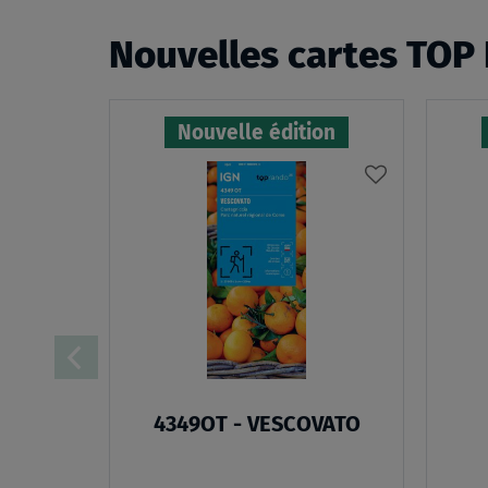
Nouvelles cartes TOP
Nouvelle édition
AJOUTER
À
MA
LISTE
D’ENVIES
:
4349OT
-
4349OT - VESCOVATO
VESCOVATO