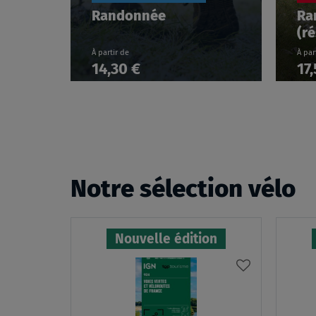
Randonnée
Ra
(r
À partir de
À par
14,30 €
17
Notre sélection vélo
Nouvelle édition
AJOUTER
À
MA