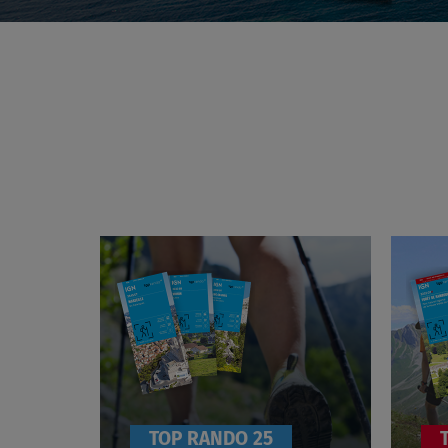
T
O
P
2
5
TOP RANDO 25