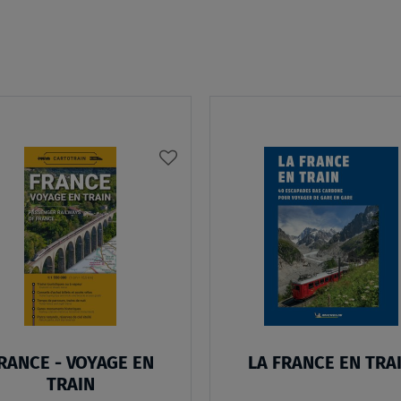
AJOUTER
À
MA
LISTE
D’ENVIES
:
FRANCE
-
RANCE - VOYAGE EN
LA FRANCE EN TRA
VOYAGE
TRAIN
EN