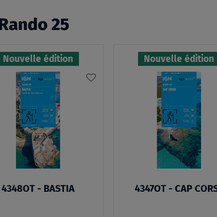
 Rando 25
Nouvelle édition
Nouvelle édition
AJOUTER
À
MA
LISTE
D’ENVIES
:
4348OT
-
4348OT - BASTIA
4347OT - CAP COR
BASTIA