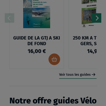
LISTE
D’ENVIES
:
GUIDE
DE
GUIDE DE LA GTJ A SKI
250 KM A TRAV
LA
DE FOND
GERS, SUR 
GTJ
16,00 €
14,95 €
A
Ajouter
SKI
au
panier
DE
Voir tous les guides
FOND
Notre offre guides Vélo