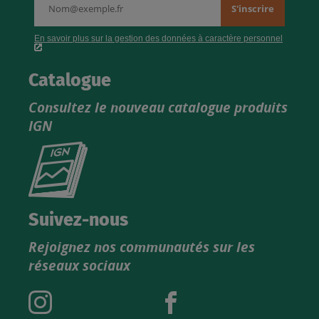
Catalogue
Consultez le nouveau catalogue produits
IGN
Consultez
le
nouveau
catalogue
Suivez-nous
produits
Rejoignez nos communautés sur les
IGN
réseaux sociaux