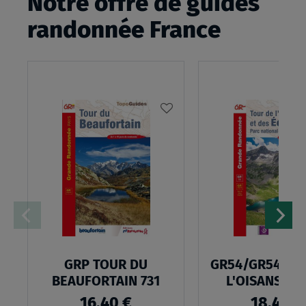
Notre offre de guides
randonnée France
AJOUTER
À
MA
LISTE
D’ENVIES
:
GRP
TOUR
GRP TOUR DU
GR54/GR541 T
DU
BEAUFORTAIN 731
L'OISANS ET
BEAUFORTAIN
16,40 €
18,40 €