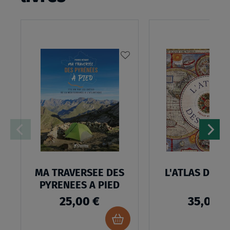
AJOUTER
À
MA
LISTE
D’ENVIES
:
MA
TRAVERSEE
MA TRAVERSEE DES
L'ATLAS DES 
DES
PYRENEES A PIED
PYRENEES
25,00 €
35,00 €
A
Ajouter
PIED
au