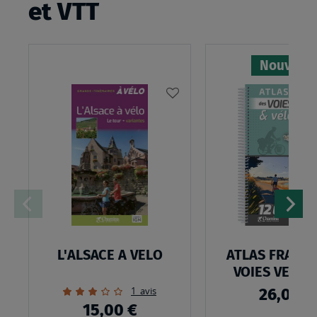
et VTT
Nouveau
AJOUTER
À
MA
LISTE
D’ENVIES
:
L'ALSACE
A
L'ALSACE A VELO
ATLAS FRANCE
VELO
VOIES VERTE
Évaluation:
1
avis
26,00 €
60%
15,00 €