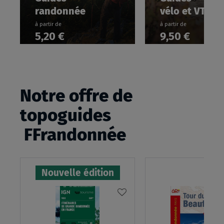
randonnée
vélo et VTT
à partir de
à partir de
5,20 €
9,50 €
Notre offre de
topoguides
FFrandonnée
Nouvelle édition
AJOUTER
À
MA