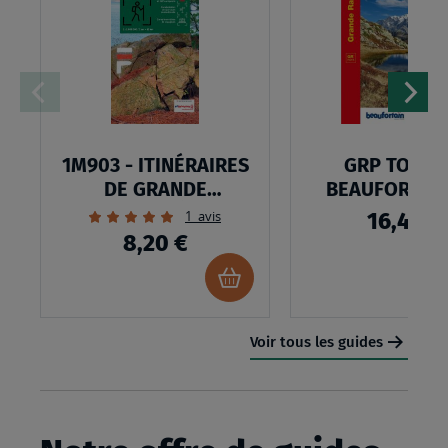
LISTE
D’ENVIES
:
1M903
-
1M903 - ITINÉRAIRES
GRP TOUR 
ITINÉRAIRES
DE GRANDE
BEAUFORTAIN
DE
RANDONNÉE EN
Évaluation:
1
avis
16,40 €
100%
GRANDE
FRANCE
8,20 €
RANDONNÉE
Ajouter
au
EN
panier
FRANCE
Voir tous les guides