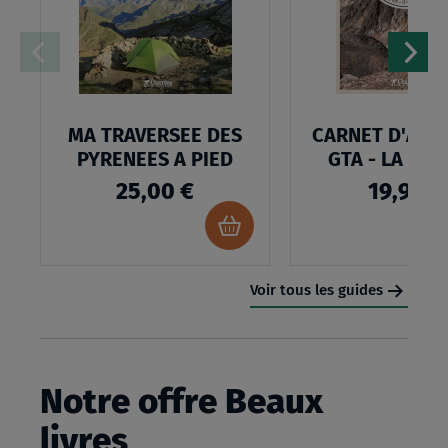
D’ENVIES
:
MA
TRAVERSEE
MA TRAVERSEE DES
CARNET D'AVE
DES
PYRENEES A PIED
GTA - LA GR
PYRENEES
25,00 €
19,99 €
A
Ajouter
PIED
au
panier
Voir tous les guides
Notre offre Beaux
livres