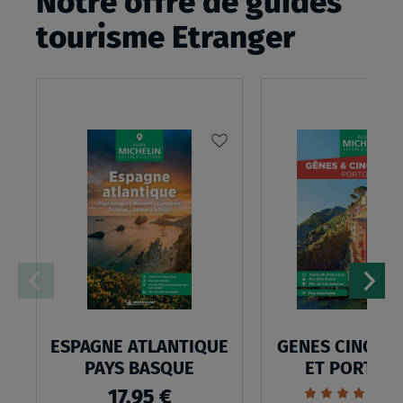
Notre offre de guides
tourisme Etranger
AJOUTER
À
MA
LISTE
D’ENVIES
:
ESPAGNE
ATLANTIQUE
ESPAGNE ATLANTIQUE
GENES CINQUE
PAYS
PAYS BASQUE
ET PORTOF
BASQUE
Évaluation:
1
17,95 €