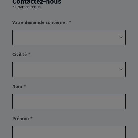
Contactez-nous
* Champs requis
(Champ
Votre demande concerne :
Requis)
(Champ
Civilité
Requis)
(Champ
Nom
Requis)
(Champ
Prénom
Requis)