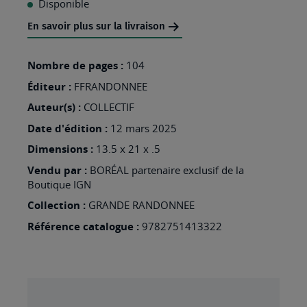
Disponible
MA
En savoir plus sur la livraison
LISTE
D’ENVIES
Nombre de pages :
104
:
Éditeur :
FFRANDONNEE
GRP
Auteur(s) :
COLLECTIF
TOUR
Date d'édition :
12 mars 2025
DU
Dimensions :
13.5 x 21 x .5
BEAUFORTAIN
Vendu par :
BORÉAL partenaire exclusif de la
731
Boutique IGN
Collection :
GRANDE RANDONNEE
Référence catalogue :
9782751413322