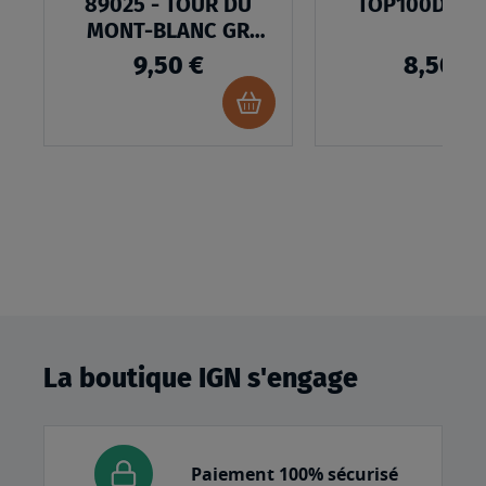
89025 - TOUR DU
TOP100D01 -
MONT-BLANC GR
TMB®
9,50 €
8,50 €
Ajouter
au
panier
La boutique IGN s'engage
Paiement 100% sécurisé