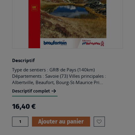
Skip
Descriptif
to
Type de sentiers : GR® de Pays (140km)
the
Départements : Savoie (73) Villes principales :
beginning
Albertville, Beaufort, Bourg-St-Maurice Pri...
of
Descriptif complet
the
16,40 €
images
gallery
Quantité
Ajouter au panier
AJOUTER
À