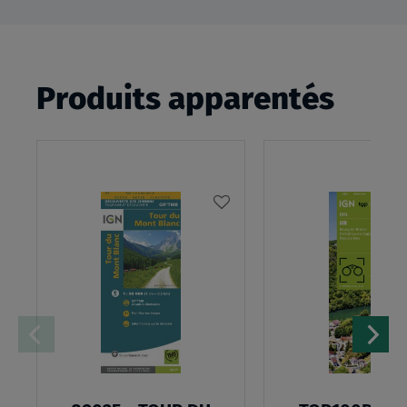
Produits apparentés
AJOUTER
À
MA
LISTE
D’ENVIES