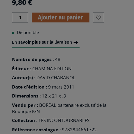
9,80 €
Quantité
Ajouter au panier
AJOUTER
À
Disponible
MA
En savoir plus sur la livraison
LISTE
D’ENVIES
Nombre de pages :
48
:
Éditeur :
CHAMINA EDITION
MASSIF
Auteur(s) :
DAVID CHABANOL
DES
Date d'édition :
9 mars 2011
BAUGES
Dimensions :
12 x 21 x .3
Vendu par :
BORÉAL partenaire exclusif de la
Boutique IGN
Collection :
LES INCONTOURNABLES
Référence catalogue :
9782844661722