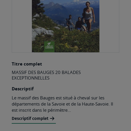
Skip
Titre complet
to
MASSIF DES BAUGES 20 BALADES
the
EXCEPTIONNELLES
beginning
Descriptif
of
Le massif des Bauges est situé à cheval sur les
the
départements de la Savoie et de la Haute-Savoie. Il
images
est inscrit dans le périmètre...
gallery
Descriptif complet