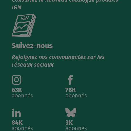
IGN
Consultez
le
nouveau
catalogue
Suivez-nous
produits
Rejoignez nos communautés sur les
IGN
réseaux sociaux
63K
78K
abonnés
abonnés
84K
3K
abonnés
abonnés