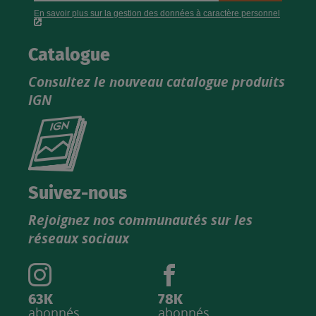
Catalogue
Consultez le nouveau catalogue produits
IGN
Consultez
le
nouveau
catalogue
Suivez-nous
produits
Rejoignez nos communautés sur les
IGN
réseaux sociaux
63K
78K
abonnés
abonnés