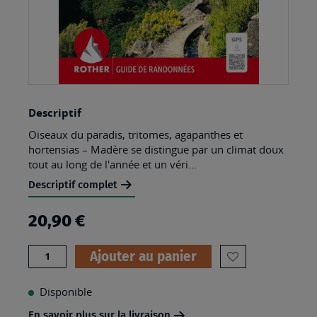
Skip
Descriptif
to
Oiseaux du paradis, tritomes, agapanthes et
the
hortensias – Madère se distingue par un climat doux
beginning
tout au long de l'année et un véri...
of
Descriptif complet
the
20,90 €
images
gallery
Quantité
Ajouter au panier
AJOUTER
À
Disponible
MA
En savoir plus sur la livraison