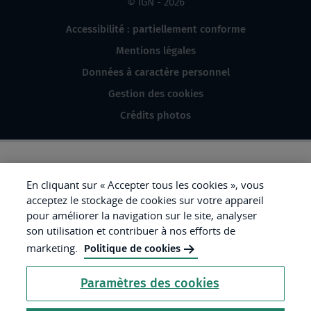
© IGN - 2026
Accessibilité : partiellement conforme
Mentions légales
Données à caractère personnel
Gestion des cookies
Crédits photos
République
En cliquant sur « Accepter tous les cookies », vous
acceptez le stockage de cookies sur votre appareil
Française.
pour améliorer la navigation sur le site, analyser
Liberté
son utilisation et contribuer à nos efforts de
Égalité
marketing.
Politique de cookies
Fraternité
Paramètres des cookies