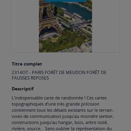
Skip
Titre complet
to
2314OT - PARIS FORÊT DE MEUDON FORÊT DE
the
FAUSSES REPOSES
beginning
Descriptif
of
L'indispensable carte de randonnée ! Ces cartes
the
topographiques d'une très grande précision
images
contiennent tous les détails existants sur le terrain :
voies de communication jusqu'au moindre sentier,
gallery
constructions jusqu'au hangar, bois, arbre isolé,
rivière, source... Sans oublier la représentation du