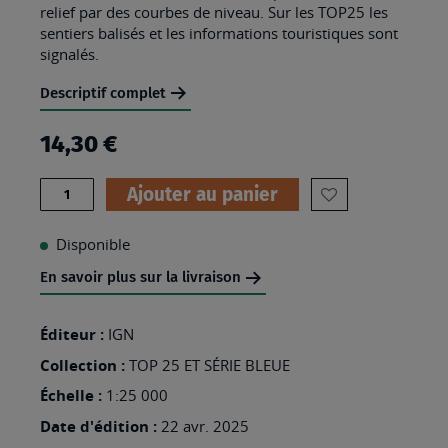
relief par des courbes de niveau. Sur les TOP25 les
sentiers balisés et les informations touristiques sont
signalés.
Descriptif complet
14,30 €
Quantité
Ajouter au panier
AJOUTER
À
Disponible
MA
En savoir plus sur la livraison
LISTE
D’ENVIES
Éditeur :
IGN
:
Collection :
TOP 25 ET SÉRIE BLEUE
2314OT
Échelle :
1:25 000
-
Date d'édition :
22 avr. 2025
PARIS