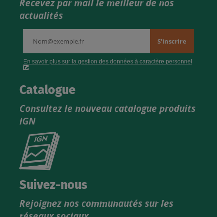
Recevez par mail le meilleur de nos
actualités
Catalogue
Consultez le nouveau catalogue produits
IGN
Consultez
le
nouveau
catalogue
Suivez-nous
produits
Rejoignez nos communautés sur les
IGN
réseaux sociaux