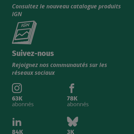
Consultez le nouveau catalogue produits
IGN
Consultez
le
nouveau
catalogue
Suivez-nous
produits
Rejoignez nos communautés sur les
IGN
réseaux sociaux
63K
78K
abonnés
abonnés
84K
3K