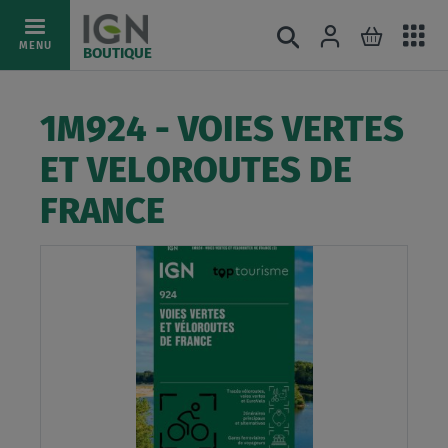
Ac
Connexion
Rechercher
Mon pani
Allez
MENU
BOUTIQUE
au
au
mé
contenu
1M924 - VOIES VERTES
ET VELOROUTES DE
FRANCE
Skip
to
the
end
of
the
images