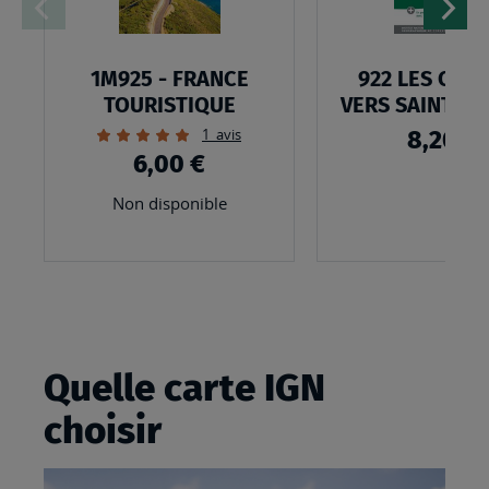
1M925 - FRANCE
922 LES CHE
TOURISTIQUE
VERS SAINT JA
DE COMPOST
Évaluation:
1
avis
8,20 €
100%
6,00 €
Non disponible
Quelle carte IGN
choisir