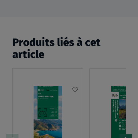
Produits liés à cet
article
AJOUTER
À
MA
LISTE
D’ENVIES