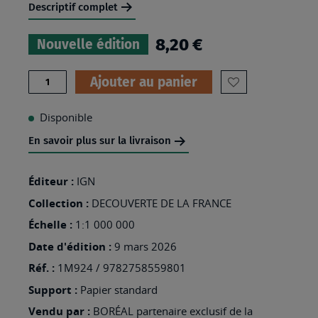
Descriptif complet
8,20 €
Nouvelle édition
Quantité
Ajouter au panier
AJOUTER
À
Disponible
MA
En savoir plus sur la livraison
LISTE
D’ENVIES
Éditeur :
IGN
:
Collection :
DECOUVERTE DE LA FRANCE
1M924
Échelle :
1:1 000 000
-
Date d'édition :
9 mars 2026
VOIES
Réf. :
1M924 / 9782758559801
VERTES
Support :
Papier standard
ET
Vendu par :
BORÉAL partenaire exclusif de la