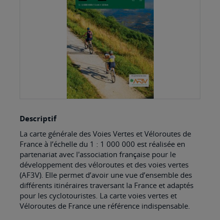
gallery
Skip
Descriptif
to
La carte générale des Voies Vertes et Véloroutes de
the
France à l’échelle du 1 : 1 000 000 est réalisée en
beginning
partenariat avec l'association française pour le
développement des véloroutes et des voies vertes
of
(AF3V). Elle permet d’avoir une vue d’ensemble des
the
différents itinéraires traversant la France et adaptés
images
pour les cyclotouristes. La carte voies vertes et
Véloroutes de France une référence indispensable.
gallery