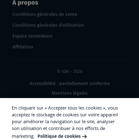
À propos
Conditions générales de vente
Conditions générales d'utilisation
Espace revendeurs
Affiliation
© IGN - 2026
Accessibilité : partiellement conforme
Mentions légales
Données à caractère personnel
En cliquant sur « Accepter tous les cookies », vous
Gestion des cookies
acceptez le stockage de cookies sur votre appareil
pour améliorer la navigation sur le site, analyser
Crédits photos
son utilisation et contribuer à nos efforts de
marketing.
Politique de cookies