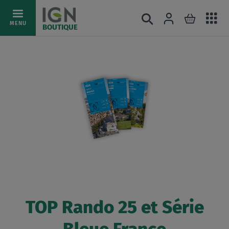
Ac
Connexion
Rechercher
Mon pani
Allez
MENU
BOUTIQUE
au
au
mé
contenu
TOP Rando 25 et Série