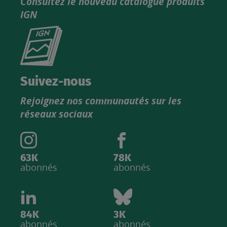
Consultez le nouveau catalogue produits
IGN
Consultez
le
nouveau
catalogue
Suivez-nous
produits
Rejoignez nos communautés sur les
IGN
réseaux sociaux
63K
78K
abonnés
abonnés
84K
3K
abonnés
abonnés