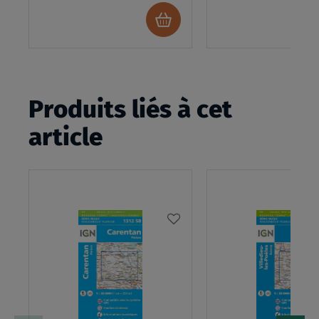
Ajouter
au
panier
Produits liés à cet
article
AJOUTER
À
MA
LISTE
D’ENVIES