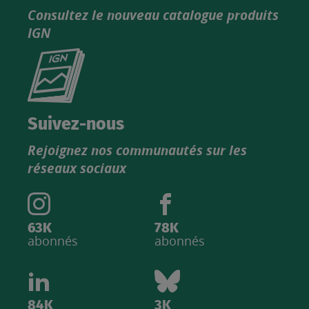
Consultez le nouveau catalogue produits
IGN
Consultez
le
nouveau
catalogue
Suivez-nous
produits
Rejoignez nos communautés sur les
IGN
réseaux sociaux
63K
78K
abonnés
abonnés
84K
3K