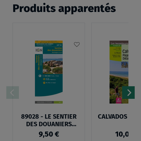
Produits apparentés
AJOUTER
À
MA
LISTE
D’ENVIES
89028 - LE SENTIER
CALVADOS LE B
DES DOUANIERS
BRETAGNE NORD
9,50 €
10,00 €
GR34®