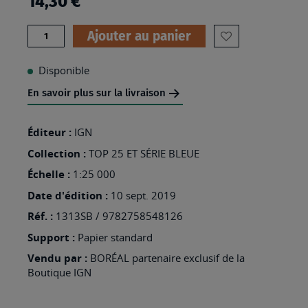
14,30 €
Quantité
Ajouter au panier
AJOUTER
À
Disponible
MA
En savoir plus sur la livraison
LISTE
D’ENVIES
Éditeur :
IGN
:
Collection :
TOP 25 ET SÉRIE BLEUE
1313SB
Échelle :
1:25 000
-
Date d'édition :
10 sept. 2019
SAINT-
Réf. :
1313SB / 9782758548126
LÔ
Support :
Papier standard
Vendu par :
BORÉAL partenaire exclusif de la
Boutique IGN