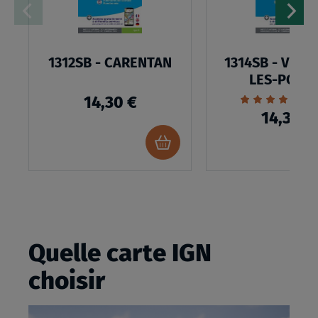
1312SB - CARENTAN
1314SB - VILLE
LES-POÊL
Évaluation:
1
14,30 €
100%
14,30 €
Ajouter
au
panier
Quelle carte IGN
choisir