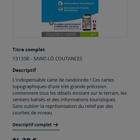
Skip
Titre complet
to
1313SB - SAINT-LÔ COUTANCES
the
beginning
Descriptif
of
L'indispensable carte de randonnée ! Ces cartes
topographiques d'une très grande précision
the
contiennent tous les détails existant sur le terrain, les
images
sentiers balisés et des informations touristiques.
Sans oublier la représentation du relief par des
gallery
courbes de niveau.
Descriptif complet