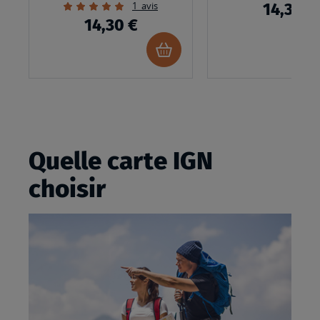
Évaluation:
1
avis
14,30 €
100%
14,30 €
Ajouter
au
panier
Quelle carte IGN
choisir