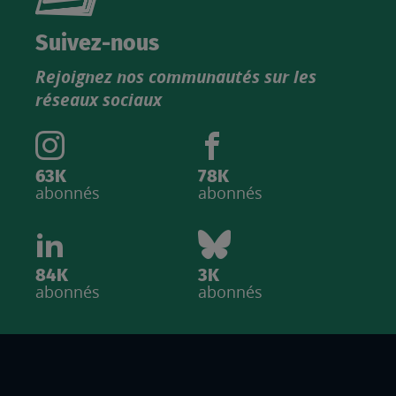
nouveau
catalogue
Suivez-nous
produits
Rejoignez nos communautés sur les
IGN
réseaux sociaux
63K
78K
abonnés
abonnés
84K
3K
abonnés
abonnés