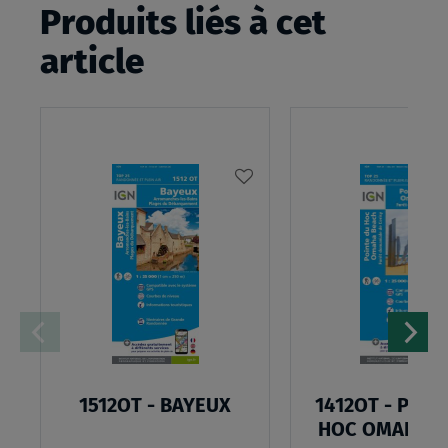
Produits liés à cet
article
AJOUTER
À
MA
LISTE
D’ENVIES
1512OT - BAYEUX
1412OT - POIN
HOC OMAHA B