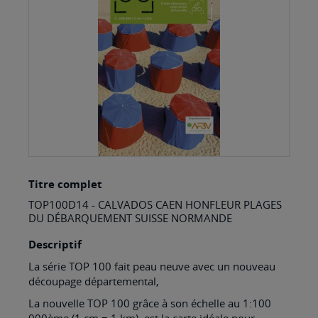
images
gallery
Skip
Titre complet
to
TOP100D14 - CALVADOS CAEN HONFLEUR PLAGES
the
DU DÉBARQUEMENT SUISSE NORMANDE
beginning
Descriptif
of
La série TOP 100 fait peau neuve avec un nouveau
the
découpage départemental,
images
La nouvelle TOP 100 grâce à son échelle au 1:100
gallery
000ème (1 cm = 1 km) est la carte idéale pour