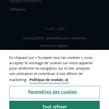
Espace revendeurs
Affiliation
© IGN - 2026
Accessibilité : partiellement conforme
Mentions légales
Données à caractère personnel
En cliquant sur « Accepter tous les cookies », vous
Gestion des cookies
acceptez le stockage de cookies sur votre appareil
pour améliorer la navigation sur le site, analyser
Crédits photos
son utilisation et contribuer à nos efforts de
marketing.
Politique de cookies
République
Paramètres des cookies
Française.
Liberté
Tout refuser