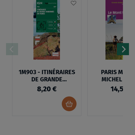
AJOUTER
À
MA
LISTE
D’ENVIES
1M903 - ITINÉRAIRES
PARIS MONT
DE GRANDE
MICHEL A V
RANDONNÉE EN
8,20 €
14,50 €
FRANCE
Ajouter
au
panier