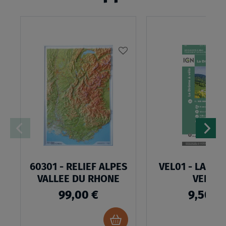
AJOUTER
À
MA
LISTE
D’ENVIES
60301 - RELIEF ALPES
VEL01 - LA DR
VALLEE DU RHONE
VELO
99,00 €
9,50 €
Ajouter