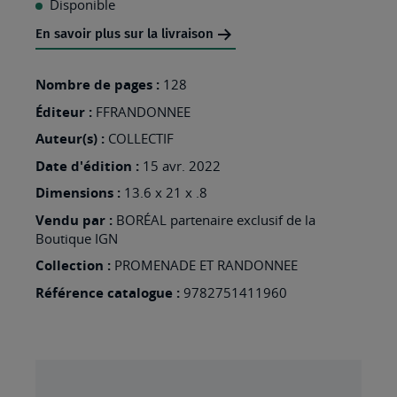
Disponible
MA
En savoir plus sur la livraison
LISTE
D’ENVIES
Nombre de pages :
128
:
Éditeur :
FFRANDONNEE
LES
Auteur(s) :
COLLECTIF
ENVIRONS
Date d'édition :
15 avr. 2022
DE
Dimensions :
13.6 x 21 x .8
GAP
Vendu par :
BORÉAL partenaire exclusif de la
A
Boutique IGN
PIED
Collection :
PROMENADE ET RANDONNEE
P051
Référence catalogue :
9782751411960