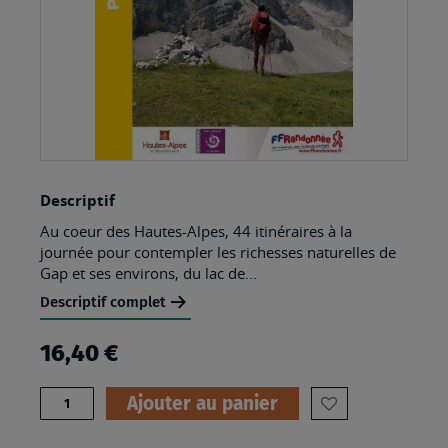
Skip
Descriptif
to
Au coeur des Hautes-Alpes, 44 itinéraires à la
the
journée pour contempler les richesses naturelles de
beginning
Gap et ses environs, du lac de...
of
Descriptif complet
the
16,40 €
images
gallery
Quantité
Ajouter au panier
AJOUTER
À