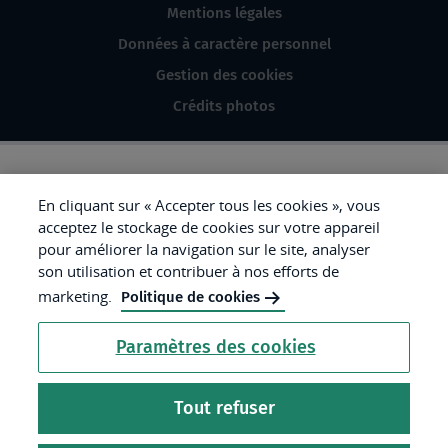
Mentions légales
Données à caractère personnel
Gestion des cookies
Crédits photos
République
En cliquant sur « Accepter tous les cookies », vous
acceptez le stockage de cookies sur votre appareil
Française.
pour améliorer la navigation sur le site, analyser
Liberté
son utilisation et contribuer à nos efforts de
Égalité
marketing.
Politique de cookies
Fraternité
Paramètres des cookies
Tout refuser