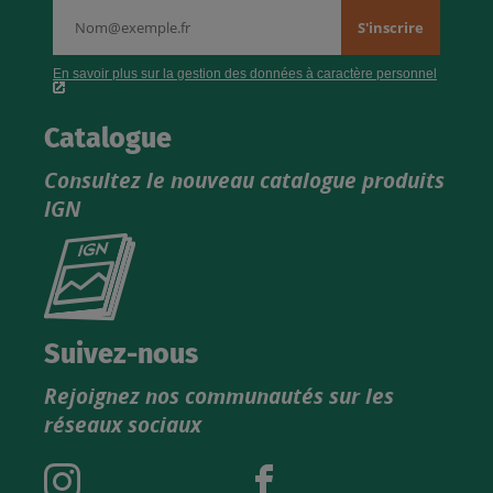
Catalogue
Consultez le nouveau catalogue produits
IGN
Consultez
le
nouveau
catalogue
Suivez-nous
produits
Rejoignez nos communautés sur les
IGN
réseaux sociaux