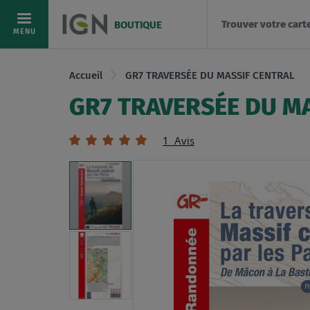
Trouver votre cart
BOUTIQUE
Allez
MENU
au
contenu
Accueil
GR7 TRAVERSÉE DU MASSIF CENTRAL
GR7 TRAVERSÉE DU M
Évaluation:
1
Avis
100
100
% of
Skip
to
the
end
of
the
images