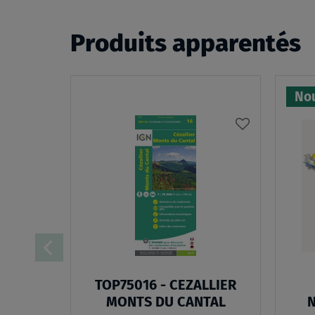
Produits apparentés
Nou
AJOUTER
À
MA
LISTE
D’ENVIES
TOP75016 - CEZALLIER
MONTS DU CANTAL
N