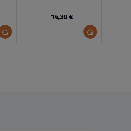
14,30 €
Ajouter
Ajouter
au
au
panier
panier