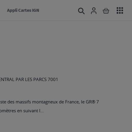
Acc
Connexion
Rechercher
Mon panie
Appli Cartes IGN
au
mé
ENTRAL PAR LES PARCS 7001
vaste des massifs montagneux de France, le GR® 7
omètres en suivant l...