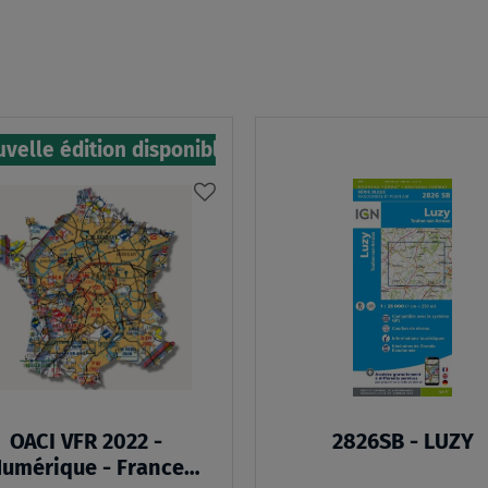
velle édition disponible
AJOUTER
À
MA
LISTE
D’ENVIES
OACI VFR 2022 -
2826SB - LUZY
umérique - France