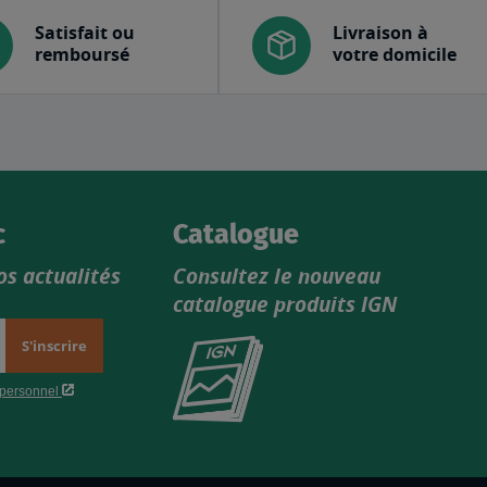
Satisfait ou
Livraison à
remboursé
votre domicile
c
Catalogue
os actualités
Consultez le nouveau
catalogue produits IGN
Consultez
le
nouveau
catalogue
produits