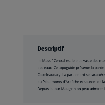
the
beginning
of
the
images
gallery
Descriptif
Le Massif Central est le plus vaste des m
des eaux. Ce topoguide présente la partie 
Castelnaudary. La partie nord se caractér
du Pilat, monts d'Ardèche et sources de la
Depuis la tour Matagrin on peut admirer l