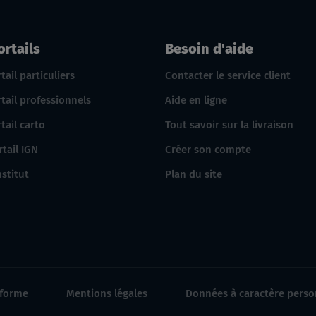
IGN
ortails
Besoin d'aide
tail particuliers
Contacter le service client
tail professionnels
Aide en ligne
tail carto
Tout savoir sur la livraison
rtail IGN
Créer son compte
nstitut
Plan du site
nforme
Mentions légales
Données à caractère perso