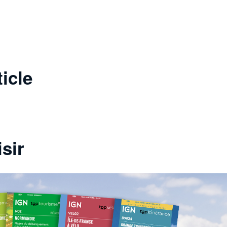
ticle
sir