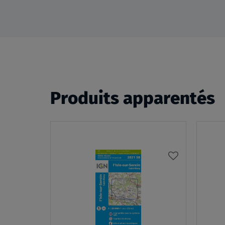
Produits apparentés
AJOUTER
À
MA
LISTE
D’ENVIES