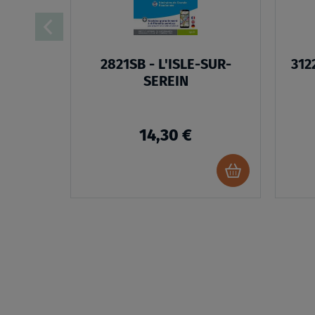
2821SB - L'ISLE-SUR-
312
SEREIN
14,30 €
Ajouter
au
panier