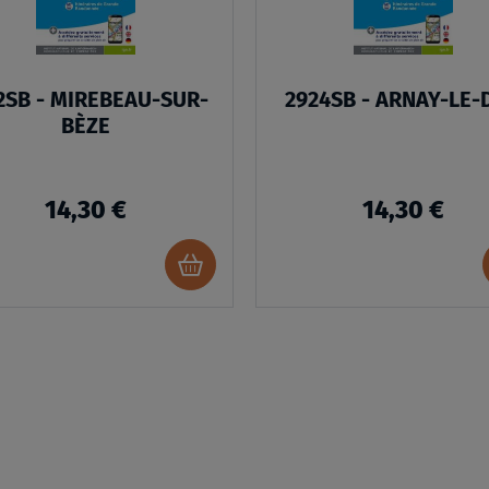
2SB - MIREBEAU-SUR-
2924SB - ARNAY-LE-
BÈZE
14,30 €
14,30 €
Ajouter
au
panier