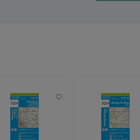
AJOUTER
À
MA
LISTE
D’ENVIES