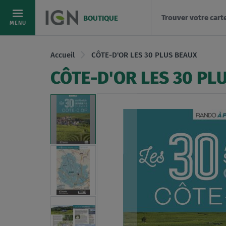
Trouver votre cart
BOUTIQUE
Allez
MENU
au
contenu
Accueil
CÔTE-D'OR LES 30 PLUS BEAUX
CÔTE-D'OR LES 30 PL
Skip
to
the
end
of
the
images
gallery