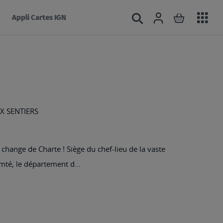
Acc
Connexion
Rechercher
Mon panie
Appli Cartes IGN
au
mé
X SENTIERS
 change de Charte ! Siège du chef-lieu de la vaste
té, le département d...