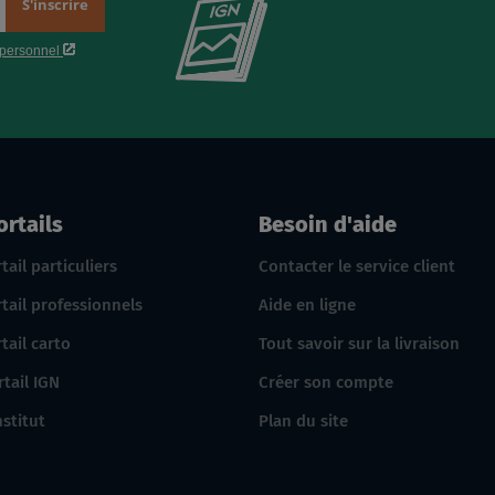
Consultez
le
nouveau
catalogue
produits
IGN
ortails
Besoin d'aide
tail particuliers
Contacter le service client
tail professionnels
Aide en ligne
tail carto
Tout savoir sur la livraison
rtail IGN
Créer son compte
nstitut
Plan du site