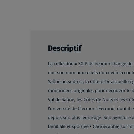
beginning
of
the
images
gallery
Descriptif
La collection « 30 Plus beaux » change de
doit son nom aux reliefs doux et à la cou
Saône au sud-est, la Côte-d'Or accueille 
randonnées originales pour découvrir le dép
Val de Saône, les Côtes de Nuits et les Cô
l'université de Clermont-Ferrand, dont il e
depuis son plus jeune âge. Son aventure a
familiale et sportive • Cartographie sur f