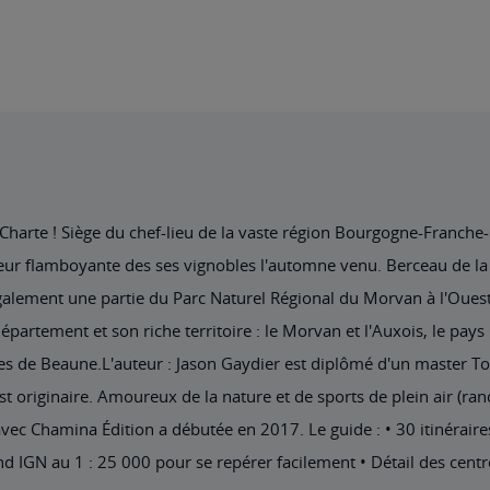
 Charte ! Siège du chef-lieu de la vaste région Bourgogne-Franch
leur flamboyante des ses vignobles l'automne venu. Berceau de la 
également une partie du Parc Naturel Régional du Morvan à l'Ouest
artement et son riche territoire : le Morvan et l'Auxois, le pays Ch
tes de Beaune.L'auteur : Jason Gaydier est diplômé d'un master To
st originaire. Amoureux de la nature et de sports de plein air (rand
vec Chamina Édition a débutée en 2017. Le guide : • 30 itinérair
ond IGN au 1 : 25 000 pour se repérer facilement • Détail des cent