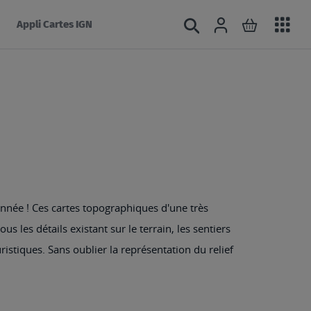
Acc
Connexion
Rechercher
Mon panie
Appli Cartes IGN
au
mé
nnée ! Ces cartes topographiques d'une très
s les détails existant sur le terrain, les sentiers
ristiques. Sans oublier la représentation du relief