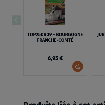
LISTE
D’ENVIES
TOP250R09 - BOURGOGNE
JUR
FRANCHE-COMTÉ
6,95 €
Ajouter
au
panier
Produits liés à cet art