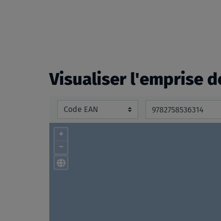
beginning
of
the
images
gallery
Visualiser l'emprise d