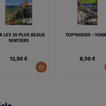
LISTE
D’ENVIES
A LES 30 PLUS BEAUX
TOP100D89 - YON
SENTIERS
12,50 €
8,50 €
Ajouter
au
panier
icle