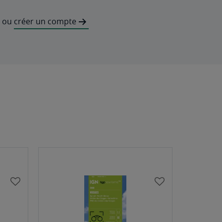
ou
créer un compte
AJOUTER
AJOUTER
À
À
MA
MA