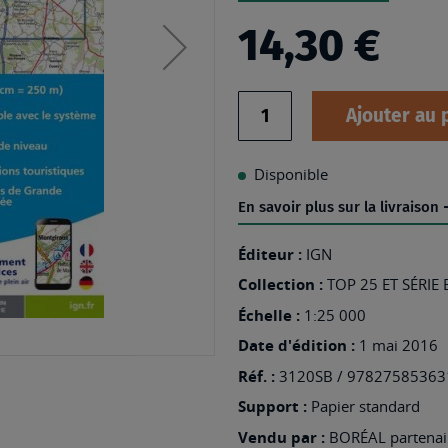
14,30 €
Quantité
Ajouter au 
Disponible
En savoir plus sur la livraison
Éditeur :
IGN
Collection :
TOP 25 ET SÉRIE
Échelle :
1:25 000
Date d'édition :
1 mai 2016
Réf. :
3120SB / 97827585363
Support :
Papier standard
Vendu par :
BORÉAL partenair