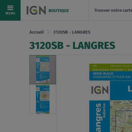
Trouver votre cart
BOUTIQUE
Allez
MENU
au
contenu
Accueil
3120SB - LANGRES
3120SB - LANGRES
Skip
to
the
end
of
the
images
gallery