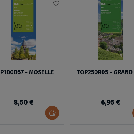
AJOUTER
À
MA
LISTE
D’ENVIES
P100D57 - MOSELLE
TOP250R05 - GRAND
8,50 €
6,95 €
Ajouter
au
panier