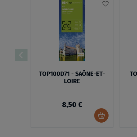
AJOUTER
À
MA
LISTE
D’ENVIES
TOP100D71 - SAÔNE-ET-
TO
LOIRE
8,50 €
Ajouter
au
panier