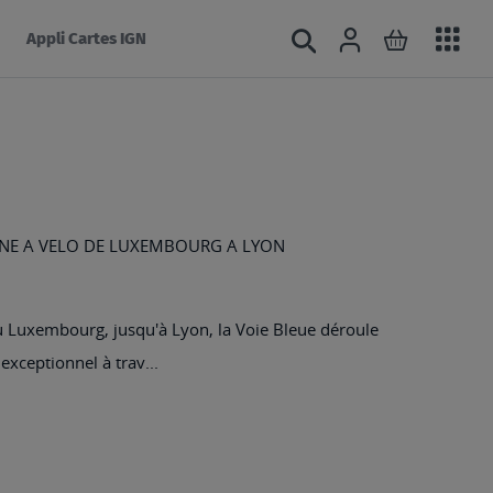
Acc
Connexion
Rechercher
Mon panie
Appli Cartes IGN
au
mé
ONE A VELO DE LUXEMBOURG A LYON
du Luxembourg, jusqu'à Lyon, la Voie Bleue déroule
exceptionnel à trav...