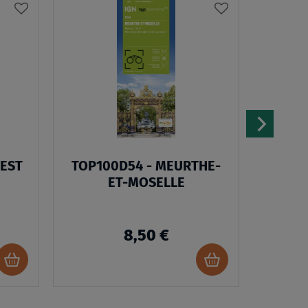
AJOUTER
AJOUTER
À
À
MA
MA
LISTE
LISTE
D’ENVIES
D’ENVIES
 EST
TOP100D54 - MEURTHE-
ET-MOSELLE
8,50 €
Ajouter
Ajouter
au
au
panier
panier