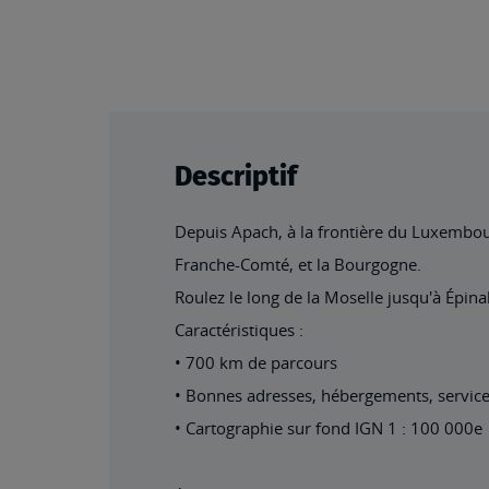
beginning
of
the
images
gallery
Descriptif
Depuis Apach, à la frontière du Luxembourg
Franche-Comté, et la Bourgogne.
Roulez le long de la Moselle jusqu'à Épina
Caractéristiques :
• 700 km de parcours
• Bonnes adresses, hébergements, services
• Cartographie sur fond IGN 1 : 100 000e