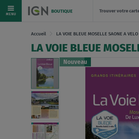
Trouver votre cart
BOUTIQUE
Allez
MENU
au
contenu
Accueil
LA VOIE BLEUE MOSELLE SAONE A VELO
LA VOIE BLEUE MOSEL
Nouveau
Skip
to
the
end
of
the
images
gallery