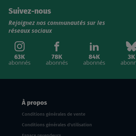
Suivez-nous
Rejoignez nos communautés sur les
réseaux sociaux
63K
78K
84K
3K
abonnés
abonnés
abonnés
abon
À propos
Conditions générales de vente
Conditions générales d'utilisation
Espace revendeurs