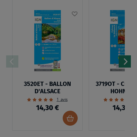
AJOUTER
À
MA
LISTE
D’ENVIES
3520ET - BALLON
3719OT - COLM
D'ALSACE
HOHNEC
Évaluation:
Évaluation:
1
avis
2
100%
100%
14,30 €
14,30 €
Ajouter
au
panier