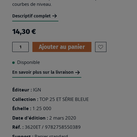
courbes de niveau.
Descriptif complet
14,30 €
Quantité
Ajouter au panier
AJOUTER
À
Disponible
MA
En savoir plus sur la livraison
LISTE
D’ENVIES
Éditeur :
IGN
:
Collection :
TOP 25 ET SÉRIE BLEUE
3620ET
Échelle :
1:25 000
-
Date d'édition :
2 mars 2020
GRAND
Réf. :
3620ET / 9782758550389
BALLON
Support :
Papier standard