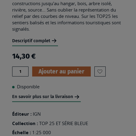
constructions jusqu'au hangar, bois, arbre isolé,
rivière, source... Sans oublier la représentation du
relief par des courbes de niveau. Sur les TOP25 les
sentiers balisés et les informations touristiques sont
signalés.
Descriptif complet
14,30 €
Quantité
Ajouter au panier
AJOUTER
À
Disponible
MA
En savoir plus sur la livraison
LISTE
D’ENVIES
Éditeur :
IGN
:
Collection :
TOP 25 ET SÉRIE BLEUE
3236OT
Échelle :
1:25 000