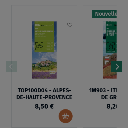
Nouvelle édi
AJOUTER
À
MA
LISTE
D’ENVIES
TOP100D04 - ALPES-
1M903 - ITINÉ
DE-HAUTE-PROVENCE
DE GRAND
RANDONNÉE
8,50 €
8,20 €
FRANCE
Ajouter
au
panier