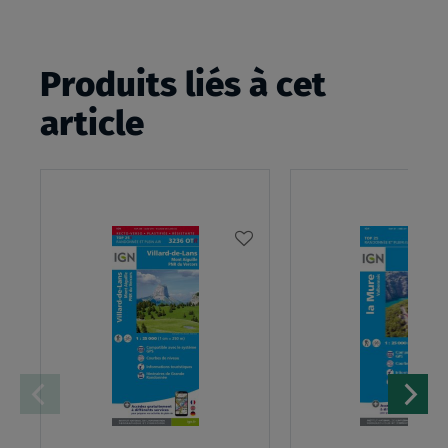
Produits liés à cet
article
AJOUTER
À
MA
LISTE
D’ENVIES