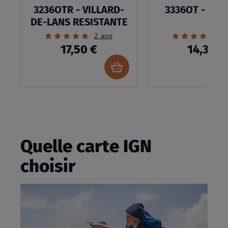
3236OTR - VILLARD-
3336OT - LA 
DE-LANS RESISTANTE
Évaluation:
Évaluation:
2
avis
1
100%
100%
17,50 €
14,30 €
Ajouter
au
panier
Quelle carte IGN
choisir