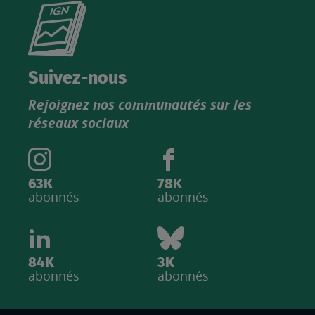
Consultez
le
nouveau
catalogue
Suivez-nous
produits
Rejoignez nos communautés sur les
IGN
réseaux sociaux
63K
78K
abonnés
abonnés
84K
3K
abonnés
abonnés