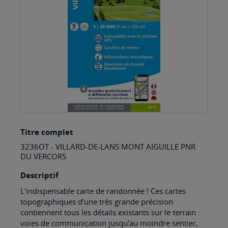
images
gallery
Skip
Titre complet
to
3236OT - VILLARD-DE-LANS MONT AIGUILLE PNR
the
DU VERCORS
beginning
Descriptif
of
L'indispensable carte de randonnée ! Ces cartes
the
topographiques d'une très grande précision
images
contiennent tous les détails existants sur le terrain :
voies de communication jusqu'au moindre sentier,
gallery