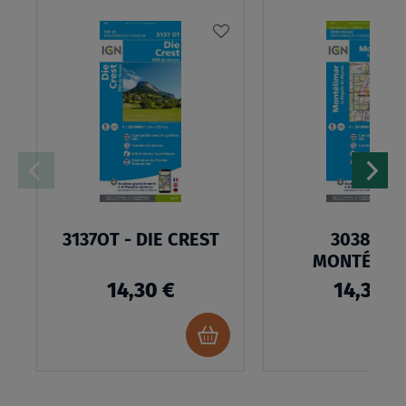
AJOUTER
À
MA
LISTE
D’ENVIES
3137OT - DIE CREST
3038SB -
MONTÉLIM
14,30 €
14,30 €
Ajouter
au
panier