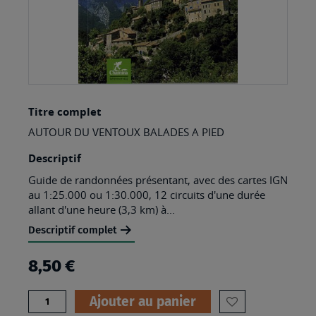
Skip
Titre complet
to
AUTOUR DU VENTOUX BALADES A PIED
the
beginning
Descriptif
of
Guide de randonnées présentant, avec des cartes IGN
au 1:25.000 ou 1:30.000, 12 circuits d'une durée
the
allant d'une heure (3,3 km) à...
images
Descriptif complet
gallery
8,50 €
Quantité
Ajouter au panier
AJOUTER