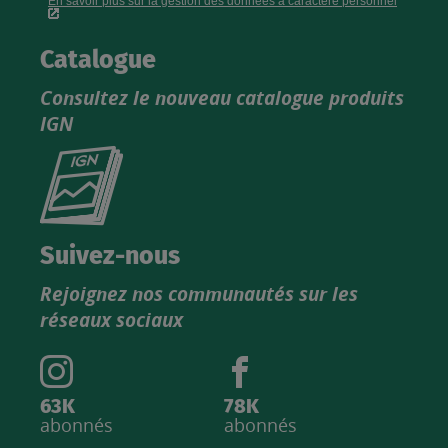
Catalogue
Consultez le nouveau catalogue produits
IGN
Consultez
le
nouveau
catalogue
Suivez-nous
produits
Rejoignez nos communautés sur les
IGN
réseaux sociaux
63K
78K
abonnés
abonnés