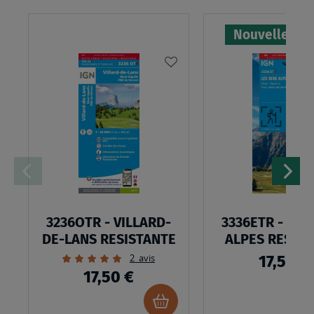
Nouvelle édi
AJOUTER
À
MA
LISTE
D’ENVIES
3236OTR - VILLARD-
3336ETR - LES
DE-LANS RESISTANTE
ALPES RESIST
Évaluation:
2
avis
17,50 €
100%
17,50 €
Ajouter
au