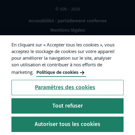
© IGN - 2026
Accessibilité : partiellement conforme
Mentions légales
Données à caractère personnel
En cliquant sur « Accepter tous les cookies », vous
Gestion des cookies
acceptez le stockage de cookies sur votre appareil
pour améliorer la navigation sur le site, analyser
Crédits photos
son utilisation et contribuer à nos efforts de
marketing.
Politique de cookies
République
Paramètres des cookies
Française.
Liberté
Tout refuser
Égalité
Fraternité
Autoriser tous les cookies