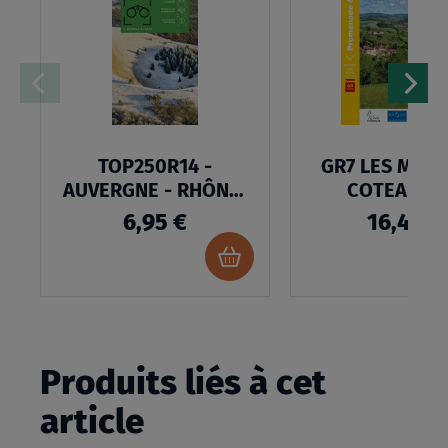
LISTE
D’ENVIES
TOP250R14 -
GR7 LES MONT
AUVERGNE - RHÔNE-
COTEAUX 
ALPES
6,95 €
16,40 €
Ajouter
au
panier
Produits liés à cet
article