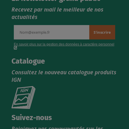
Recevez par mail le meilleur de nos
actualités
Catalogue
Consultez le nouveau catalogue produits
IGN
Consultez
le
nouveau
catalogue
Suivez-nous
produits
Rejoignez nos communautés sur les