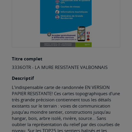
Skip
Titre complet
to
3336OTR - LA MURE RESISTANTE VALBONNAIS
the
beginning
Descriptif
of
L'indispensable carte de randonnée EN VERSION
PAPIER RESISTANTE! Ces cartes topographiques d'une
the
très grande précision contiennent tous les détails
images
existants sur le terrain : voies de communication
jusqu'au moindre sentier, constructions jusqu'au
gallery
hangar, bois, arbre isolé, rivière, source... Sans
oublier la représentation du relief par des courbes de
niveau. Sur les TOP25 les sentiers balisés et les