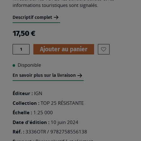
informations touristiques sont signalés.
Descriptif complet
17,50 €
Quantité
Ajouter au panier
AJOUTER
À
Disponible
MA
En savoir plus sur la livraison
LISTE
D’ENVIES
Éditeur :
IGN
:
Collection :
TOP 25 RÉSISTANTE
3336OTR
Échelle :
1:25 000
-
Date d'édition :
10 juin 2024
LA
Réf. :
3336OTR / 9782758556138
MURE