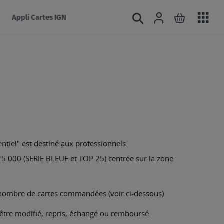
Acc
Connexion
Rechercher
Mon panie
Appli Cartes IGN
au
mé
ntiel" est destiné aux professionnels.
 25 000 (SERIE BLEUE et TOP 25) centrée sur la zone
u nombre de cartes commandées (voir ci-dessous)
 être modifié, repris, échangé ou remboursé.