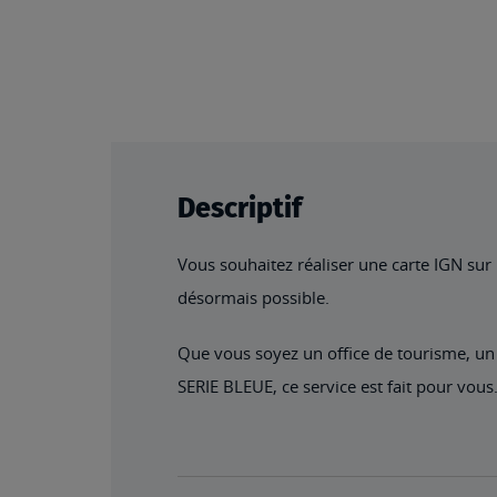
the
beginning
of
the
images
gallery
Descriptif
Vous souhaitez réaliser une carte IGN sur m
désormais possible.
Que vous soyez un office de tourisme, un
SERIE BLEUE, ce service est fait pour vous