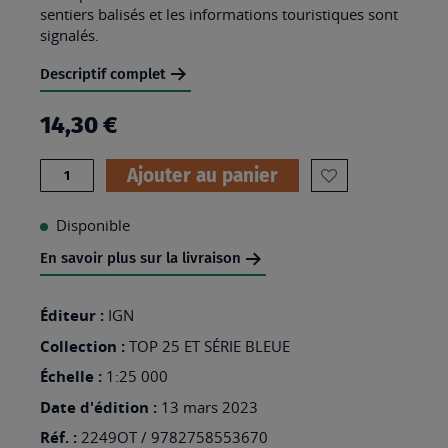
sentiers balisés et les informations touristiques sont
signalés.
Descriptif complet
14,30 €
Quantité
Ajouter au panier
AJOUTER
À
Disponible
MA
En savoir plus sur la livraison
LISTE
D’ENVIES
Éditeur :
IGN
:
Collection :
TOP 25 ET SÉRIE BLEUE
2249OT
Échelle :
1:25 000
-
Date d'édition :
13 mars 2023
BOURG-
Réf. :
2249OT / 9782758553670