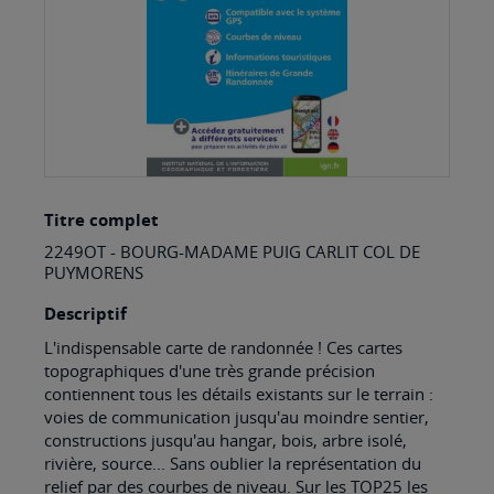
Skip
Titre complet
to
2249OT - BOURG-MADAME PUIG CARLIT COL DE
the
PUYMORENS
beginning
Descriptif
of
L'indispensable carte de randonnée ! Ces cartes
the
topographiques d'une très grande précision
images
contiennent tous les détails existants sur le terrain :
voies de communication jusqu'au moindre sentier,
gallery
constructions jusqu'au hangar, bois, arbre isolé,
rivière, source... Sans oublier la représentation du
relief par des courbes de niveau. Sur les TOP25 les