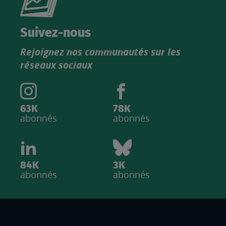
nouveau
catalogue
Suivez-nous
produits
Rejoignez nos communautés sur les
IGN
réseaux sociaux
63K
78K
abonnés
abonnés
84K
3K
abonnés
abonnés