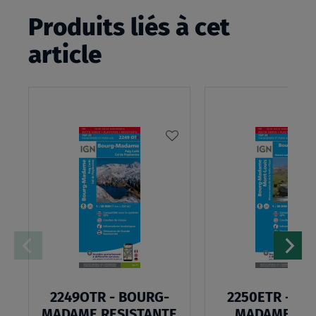
Produits liés à cet
article
AJOUTER
À
MA
LISTE
D’ENVIES
2249OTR - BOURG-
2250ETR - BO
MADAME RESISTANTE
MADAME MO