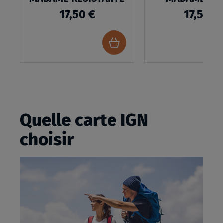
LOUIS RESIST
17,50 €
17,50 €
Ajouter
au
panier
Quelle carte IGN
choisir