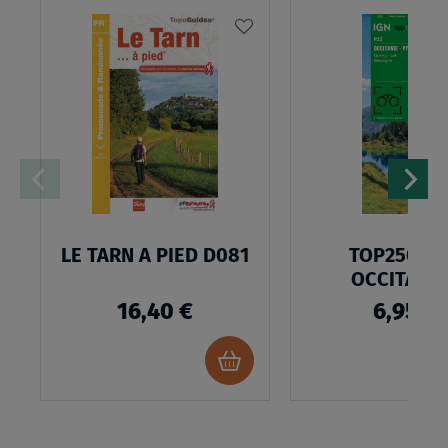
AJOUTER
À
MA
LISTE
D’ENVIES
LE TARN A PIED D081
TOP250R12
OCCITANIE
PYRÉNÉE
16,40 €
6,95 €
Ajouter
au
panier