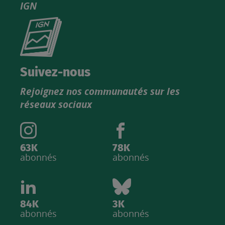
IGN
Consultez
le
nouveau
catalogue
Suivez-nous
produits
Rejoignez nos communautés sur les
IGN
réseaux sociaux
63K
78K
abonnés
abonnés
84K
3K
abonnés
abonnés