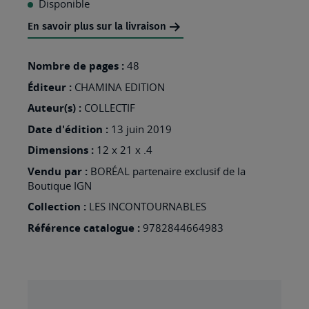
Disponible
MA
En savoir plus sur la livraison
LISTE
D’ENVIES
Nombre de pages :
48
:
Éditeur :
CHAMINA EDITION
DE
Auteur(s) :
COLLECTIF
L'AUBRAC
Date d'édition :
13 juin 2019
AUX
Dimensions :
12 x 21 x .4
GORGES
Vendu par :
BORÉAL partenaire exclusif de la
DU
Boutique IGN
TARN
Collection :
LES INCONTOURNABLES
Référence catalogue :
9782844664983