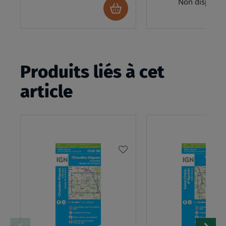
Non disponib
Ajouter
au
panier
Produits liés à cet
article
AJOUTER
À
MA
LISTE
D’ENVIES