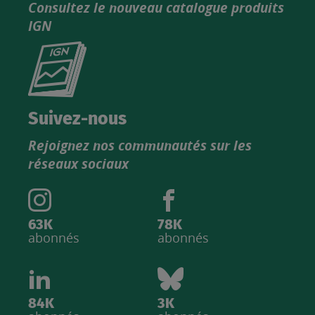
Consultez le nouveau catalogue produits
IGN
Consultez
le
nouveau
catalogue
Suivez-nous
produits
Rejoignez nos communautés sur les
IGN
réseaux sociaux
63K
78K
abonnés
abonnés
84K
3K