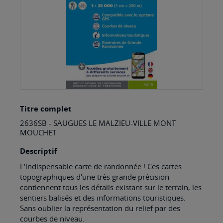
Skip
Titre complet
to
2636SB - SAUGUES LE MALZIEU-VILLE MONT
the
MOUCHET
beginning
Descriptif
of
L'indispensable carte de randonnée ! Ces cartes
the
topographiques d'une très grande précision
images
contiennent tous les détails existant sur le terrain, les
sentiers balisés et des informations touristiques.
gallery
Sans oublier la représentation du relief par des
courbes de niveau.