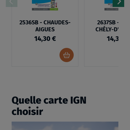
2536SB - CHAUDES-
2637SB - SAI
AIGUES
CHÉLY-D'AP
14,30 €
14,30 €
Ajouter
au
panier
Quelle carte IGN
choisir