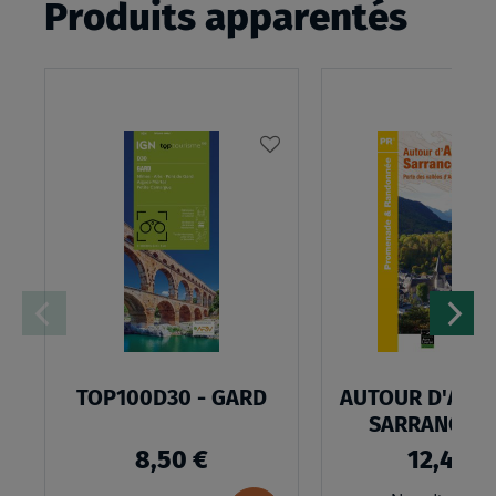
Produits apparentés
AJOUTER
À
MA
LISTE
D’ENVIES
TOP100D30 - GARD
AUTOUR D'ARR
SARRANCOLI
8,50 €
12,40 €