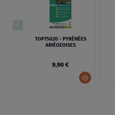
LISTE
D’ENVIES
TOP75020 - PYRÉNÉES
ARIÉGEOISES
9,90 €
Ajouter
au
panier