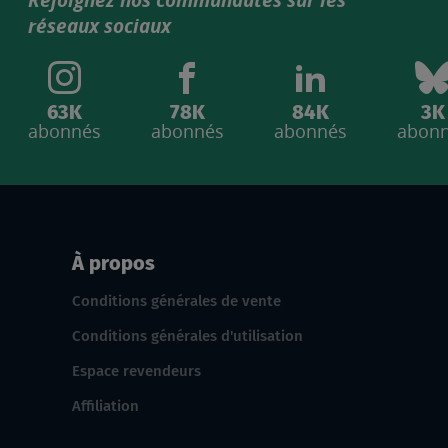
Rejoignez nos communautés sur les
réseaux sociaux
63K
78K
84K
3K
abonnés
abonnés
abonnés
abon
À propos
Conditions générales de vente
Conditions générales d'utilisation
Espace revendeurs
Affiliation