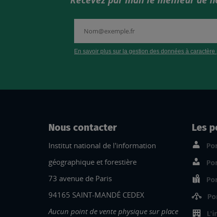
Recevez par mail le meilleur de n
Nous contacter
Les p
Institut national de l'information
Por
géographique et forestière
Por
73 avenue de Paris
Por
94165 SAINT-MANDÉ CEDEX
Po
Aucun point de vente physique sur place
L'i