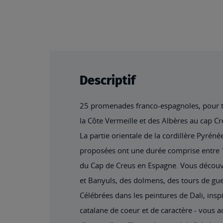
beginning
of
the
images
gallery
Descriptif
25 promenades franco-espagnoles, pour to
la Côte Vermeille et des Albères au cap C
La partie orientale de la cordillère Pyrén
proposées ont une durée comprise entre 1 
du Cap de Creus en Espagne. Vous découvr
et Banyuls, des dolmens, des tours de gu
Célébrées dans les peintures de Dali, inspi
catalane de coeur et de caractère - vous a