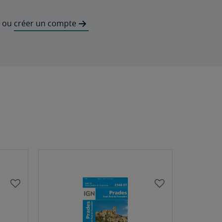
ou
créer un compte
AJOUTER
AJOUTER
À
À
MA
MA