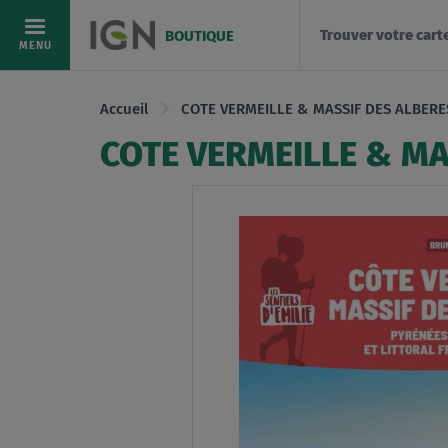
Trouver votre cart
BOUTIQUE
Allez
MENU
au
contenu
Accueil
COTE VERMEILLE & MASSIF DES ALBERE
COTE VERMEILLE & MA
Skip
to
the
end
of
the
images
gallery