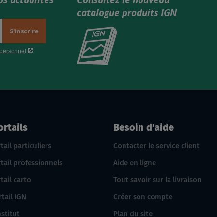
os actualités
Consultez le nouveau
catalogue produits IGN
Consultez
le
nouveau
catalogue
produits
IGN
ortails
Besoin d'aide
tail particuliers
Contacter le service client
tail professionnels
Aide en ligne
tail carto
Tout savoir sur la livraison
rtail IGN
Créer son compte
nstitut
Plan du site