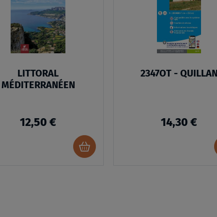
LISTE
D’ENVIES
LITTORAL
2347OT - QUILLA
MÉDITERRANÉEN
12,50 €
14,30 €
Ajouter
au
panier