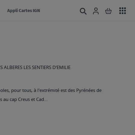
Acc
Connexion
Rechercher
Mon panie
Appli Cartes IGN
au
mé
S ALBERES LES SENTIERS D'EMILIE
es, pour tous, à l'extrémité est des Pyrénées de
s au cap Creus et Cad...