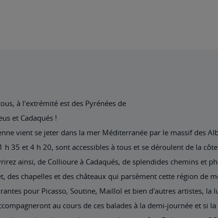
us, à l'extrémité est des Pyrénées de
reus et Cadaqués !
éenne vient se jeter dans la mer Méditerranée par le massif des Al
h 35 et 4 h 20, sont accessibles à tous et se déroulent de la côte
irez ainsi, de Collioure à Cadaqués, de splendides chemins et ph
et, des chapelles et des châteaux qui parsèment cette région de 
rantes pour Picasso, Soutine, Maillol et bien d'autres artistes, la l
ccompagneront au cours de ces balades à la demi-journée et si la c