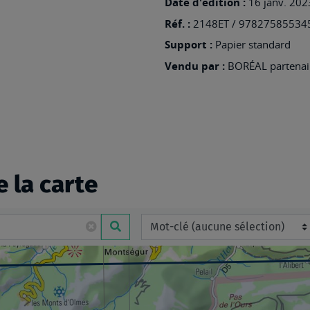
Date d'édition :
16 janv. 202
Réf. :
2148ET / 97827585534
Support :
Papier standard
Vendu par :
BORÉAL partenair
e la carte