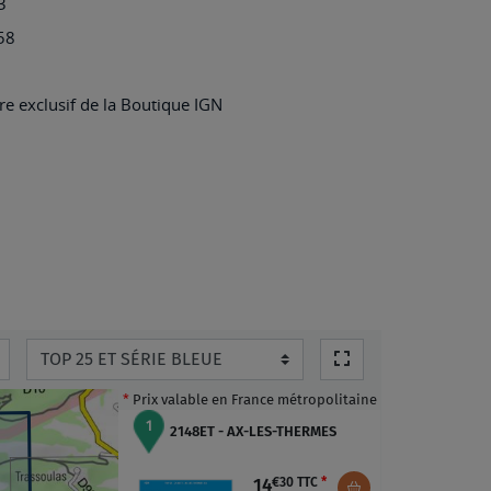
3
AX-
58
LES-
THERMES
e exclusif de la Boutique IGN