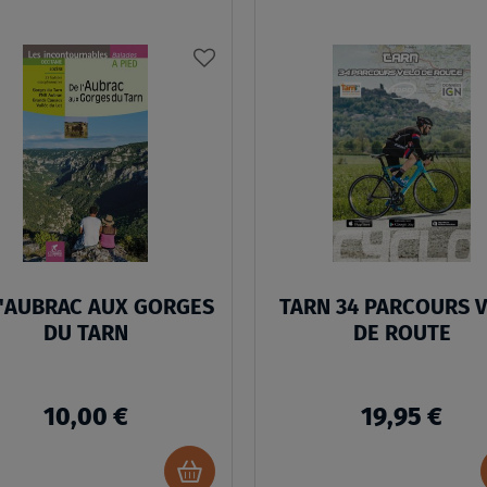
AJOUTER
À
MA
LISTE
D’ENVIES
L'AUBRAC AUX GORGES
TARN 34 PARCOURS 
DU TARN
DE ROUTE
10,00 €
19,95 €
Ajouter