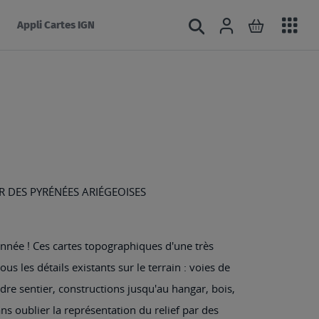
Acc
Connexion
Rechercher
Mon panie
Appli Cartes IGN
au
mé
R DES PYRÉNÉES ARIÉGEOISES
nnée ! Ces cartes topographiques d'une très
us les détails existants sur le terrain : voies de
e sentier, constructions jusqu'au hangar, bois,
Sans oublier la représentation du relief par des