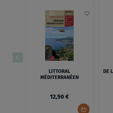
AJOUTER
À
MA
LISTE
D’ENVIES
LITTORAL
DE 
MÉDITERRANÉEN
12,50 €
Ajouter