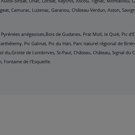
 Aulos-Sinsat, Unac, Lordat, Vaychis, Ascou, Tignac, Montaillou, 
rgeat, Camurac, Luzenac, Garanou, Château-Verdun, Aston, Savign
 Pyrénées ariégeoises,Bois de Gudanes, Prat Moll, le Quiè, Pic d'E
Barthélemy, Pic Galinat, Pic du Han, Parc naturel régional de Briè
, Col du,Grotte de Lombrives, St-Paul, Château, Château, Signal d
n, Fontaine de l'Esqueille.