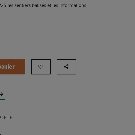
25 les sentiers balisés et les informations
panier
AJOUTER
Partage
sur
À
les
MA
réseaux
LISTE
sociaux
D’ENVIES
:
 BLEUE
2148ET
-