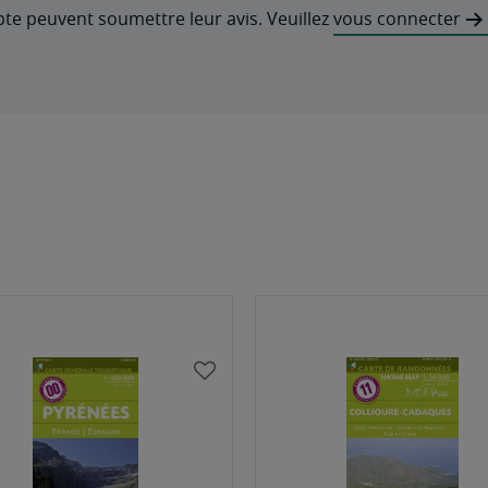
pte peuvent soumettre leur avis. Veuillez
vous connecter
AJOUTER
À
MA
LISTE