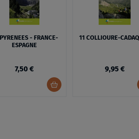
D’ENVIES
 PYRENEES - FRANCE-
11 COLLIOURE-CADA
ESPAGNE
7,50 €
9,95 €
Ajouter
au
panier