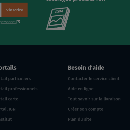
Consultez
le
nouveau
catalogue
produits
IGN
ortails
Besoin d'aide
tail particuliers
Contacter le service client
tail professionnels
Aide en ligne
tail carto
Tout savoir sur la livraison
rtail IGN
Créer son compte
nstitut
Plan du site