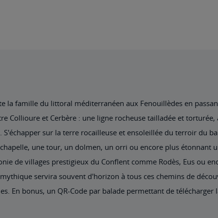
a famille du littoral méditerranéen aux Fenouillèdes en passant p
tre Collioure et Cerbère : une ligne rocheuse tailladée et torturée
 S'échapper sur la terre rocailleuse et ensoleillée du terroir du b
e chapelle, une tour, un dolmen, un orri ou encore plus étonnant u
onie de villages prestigieux du Conflent comme Rodès, Eus ou enco
mythique servira souvent d'horizon à tous ces chemins de décou
des. En bonus, un QR-Code par balade permettant de télécharger 