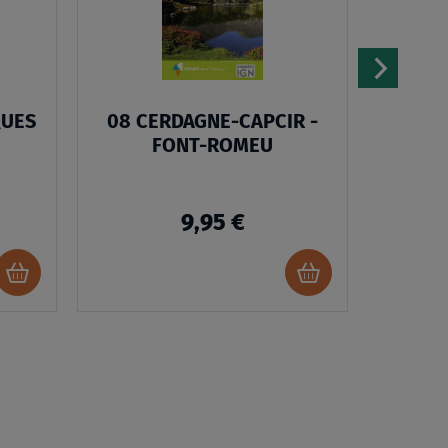
D’ENVIES
D’ENVIES
QUES
08 CERDAGNE-CAPCIR -
PYRE
FONT-ROMEU
9,95 €
Ajouter
Ajouter
au
au
panier
panier