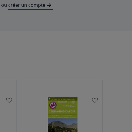
ou
créer un compte
AJOUTER
AJOUTER
À
À
MA
MA
LISTE
LISTE