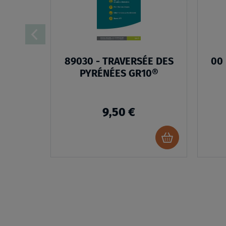
D’ENVIES
89030 - TRAVERSÉE DES
00
PYRÉNÉES GR10®
9,50 €
Ajouter
au
panier