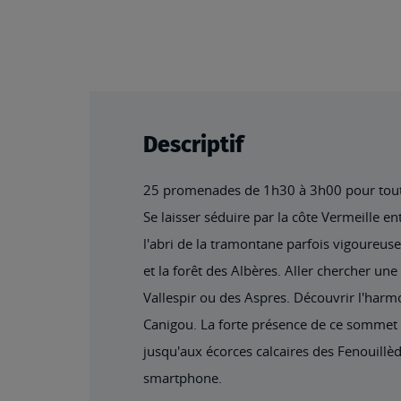
beginning
of
the
images
gallery
Descriptif
25 promenades de 1h30 à 3h00 pour toute l
Se laisser séduire par la côte Vermeille en
l'abri de la tramontane parfois vigoureuse.
et la forêt des Albères. Aller chercher un
Vallespir ou des Aspres. Découvrir l'harm
Canigou. La forte présence de ce sommet 
jusqu'aux écorces calcaires des Fenouillè
smartphone.