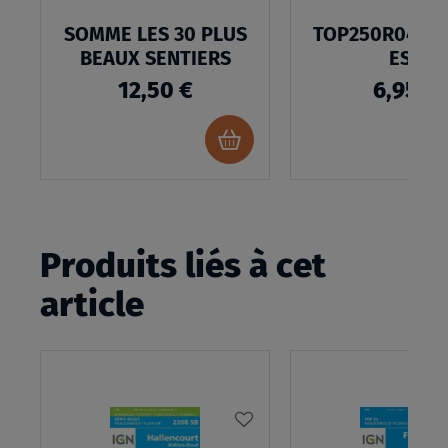
SOMME LES 30 PLUS
TOP250R04 - 
BEAUX SENTIERS
EST
12,50 €
6,95 €
Ajouter
au
panier
Produits liés à cet
article
AJOUTER
À