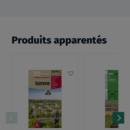
Produits apparentés
AJOUTER
À
MA
LISTE
D’ENVIES