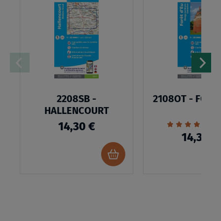
MA
LISTE
D’ENVIES
2208SB -
2108OT - FORÊ
HALLENCOURT
Évaluation:
1
14,30 €
100%
14,30 €
Ajouter
au
panier