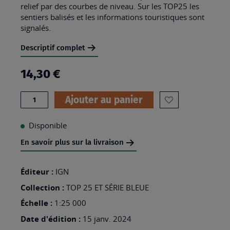
relief par des courbes de niveau. Sur les TOP25 les
sentiers balisés et les informations touristiques sont
signalés.
Descriptif complet
14,30 €
Quantité
Ajouter au panier
AJOUTER
À
Disponible
MA
En savoir plus sur la livraison
LISTE
D’ENVIES
Éditeur :
IGN
:
Collection :
TOP 25 ET SÉRIE BLEUE
2107OT
Échelle :
1:25 000
-
Date d'édition :
15 janv. 2024
LE