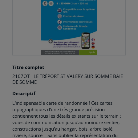
Skip
Titre complet
to
2107OT - LE TRÉPORT ST-VALERY-SUR-SOMME BAIE
the
DE SOMME
beginning
Descriptif
of
L'indispensable carte de randonnée ! Ces cartes
the
topographiques d'une très grande précision
images
contiennent tous les détails existants sur le terrain :
voies de communication jusqu'au moindre sentier,
gallery
constructions jusqu'au hangar, bois, arbre isolé,
rivière, source... Sans oublier la représentation du