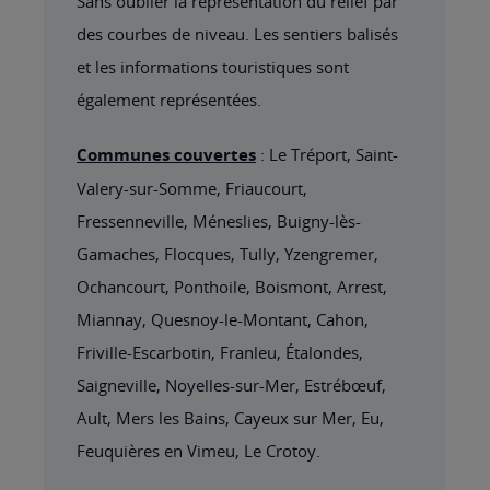
Sans oublier la représentation du relief par
des courbes de niveau. Les sentiers balisés
et les informations touristiques sont
également représentées.
Communes couvertes
: Le Tréport, Saint-
Valery-sur-Somme, Friaucourt,
Fressenneville, Méneslies, Buigny-lès-
Gamaches, Flocques, Tully, Yzengremer,
Ochancourt, Ponthoile, Boismont, Arrest,
Miannay, Quesnoy-le-Montant, Cahon,
Friville-Escarbotin, Franleu, Étalondes,
Saigneville, Noyelles-sur-Mer, Estrébœuf,
Ault, Mers les Bains, Cayeux sur Mer, Eu,
Feuquières en Vimeu, Le Crotoy.