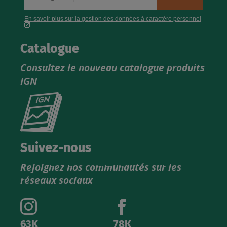
Catalogue
Consultez le nouveau catalogue produits
IGN
Consultez
le
nouveau
catalogue
Suivez-nous
produits
Rejoignez nos communautés sur les
IGN
réseaux sociaux
63K
78K