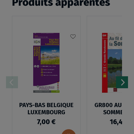
Produits apparentés
AJOUTER
À
MA
LISTE
D’ENVIES
PAYS-BAS BELGIQUE
GR800 AU FIL 
LUXEMBOURG
SOMME 80
7,00 €
16,40 €