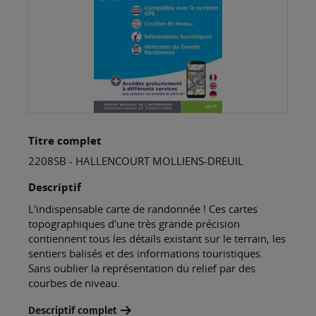
Skip
Titre complet
to
2208SB - HALLENCOURT MOLLIENS-DREUIL
the
beginning
Descriptif
of
L'indispensable carte de randonnée ! Ces cartes
topographiques d'une très grande précision
the
contiennent tous les détails existant sur le terrain, les
images
sentiers balisés et des informations touristiques.
Sans oublier la représentation du relief par des
gallery
courbes de niveau.
Descriptif complet