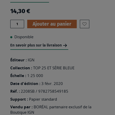
14,30 €
Quantité
Ajouter au panier
AJOUTER
À
Disponible
MA
En savoir plus sur la livraison
LISTE
D’ENVIES
Éditeur :
IGN
:
Collection :
TOP 25 ET SÉRIE BLEUE
2208SB
Échelle :
1:25 000
-
Date d'édition :
3 févr. 2020
HALLENCOURT
Réf. :
2208SB / 9782758549185
Support :
Papier standard
Vendu par :
BORÉAL partenaire exclusif de la
Boutique IGN