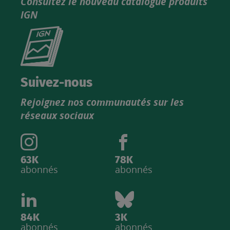
Consultez le nouveau catalogue produits
IGN
Consultez
le
nouveau
catalogue
Suivez-nous
produits
Rejoignez nos communautés sur les
IGN
réseaux sociaux
63K
78K
abonnés
abonnés
84K
3K
abonnés
abonnés