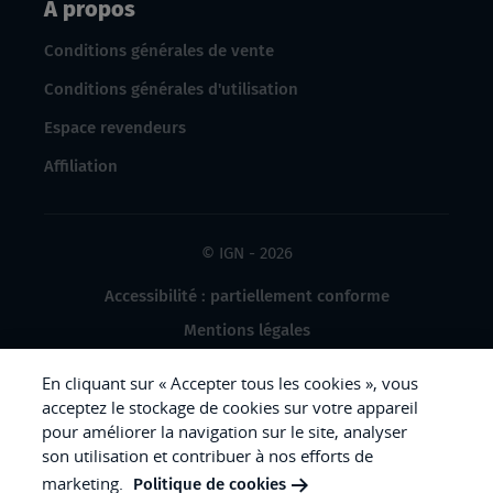
À propos
Conditions générales de vente
Conditions générales d'utilisation
Espace revendeurs
Affiliation
© IGN - 2026
Accessibilité : partiellement conforme
Mentions légales
Données à caractère personnel
En cliquant sur « Accepter tous les cookies », vous
Gestion des cookies
acceptez le stockage de cookies sur votre appareil
pour améliorer la navigation sur le site, analyser
Crédits photos
son utilisation et contribuer à nos efforts de
marketing.
Politique de cookies