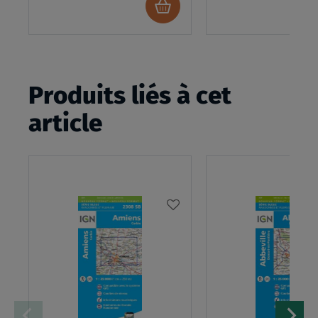
Ajouter
au
panier
Produits liés à cet
article
AJOUTER
À
MA
LISTE
D’ENVIES