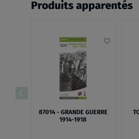
Produits apparentés
AJOUTER
À
MA
LISTE
D’ENVIES
87014 - GRANDE GUERRE
T
1914-1918