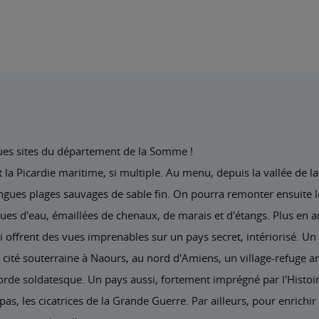
lques sites du département de la Somme !
a Picardie maritime, si multiple. Au menu, depuis la vallée de la B
ongues plages sauvages de sable fin. On pourra remonter ensuite l
dues d'eau, émaillées de chenaux, de marais et d'étangs. Plus en
 offrent des vues imprenables sur un pays secret, intériorisé. Un
 cité souterraine à Naours, au nord d'Amiens, un village-refuge 
horde soldatesque. Un pays aussi, fortement imprégné par l'Histoire
as, les cicatrices de la Grande Guerre. Par ailleurs, pour enrichir