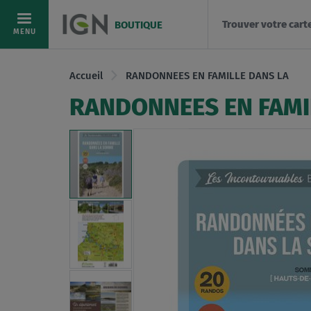
Trouver votre cart
BOUTIQUE
Allez
MENU
au
contenu
Accueil
RANDONNEES EN FAMILLE DANS LA
RANDONNEES EN FAMI
Skip
to
the
end
of
the
images
gallery