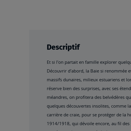
beginning
of
the
images
gallery
Descriptif
Et si l'on partait en famille explorer que
Découvrir d'abord, la Baie si renommée et l
massifs dunaires, milieux estuariens et l
réserve bien des surprises, avec ses éten
méandres, on profitera des belvédères qui
quelques découvertes insolites, comme la
carrière de craie, pour se protéger de la 
1914/1918, qui dévoile encore, au fil des p