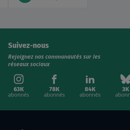
Suivez-nous
Rejoignez nos communautés sur les
réseaux sociaux
63K
78K
84K
3K
abonnés
abonnés
abonnés
abon