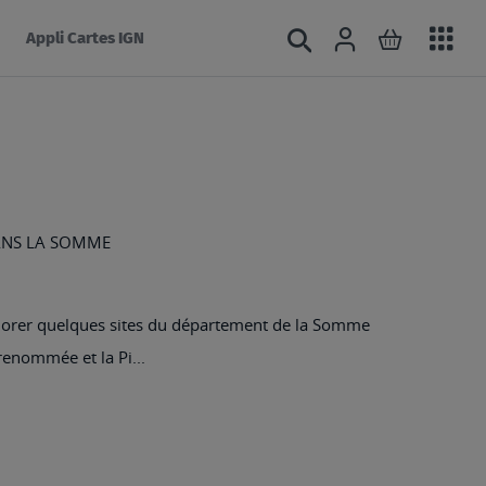
Acc
Connexion
Rechercher
Mon panie
Appli Cartes IGN
au
mé
ANS LA SOMME
explorer quelques sites du département de la Somme
 renommée et la Pi...