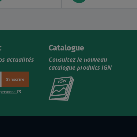
c
Catalogue
os actualités
Consultez le nouveau
catalogue produits IGN
Consultez
le
nouveau
catalogue
produits
IGN