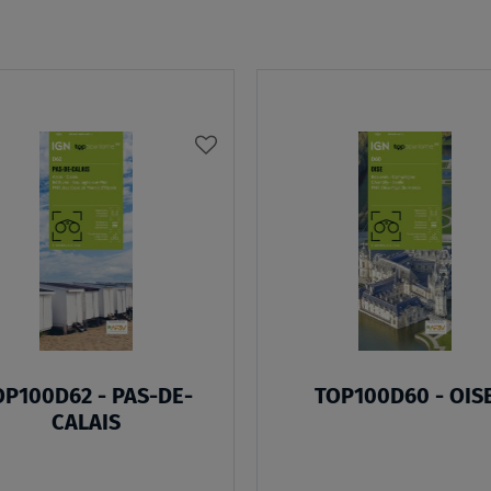
AJOUTER
À
MA
LISTE
D’ENVIES
OP100D62 - PAS-DE-
TOP100D60 - OIS
CALAIS