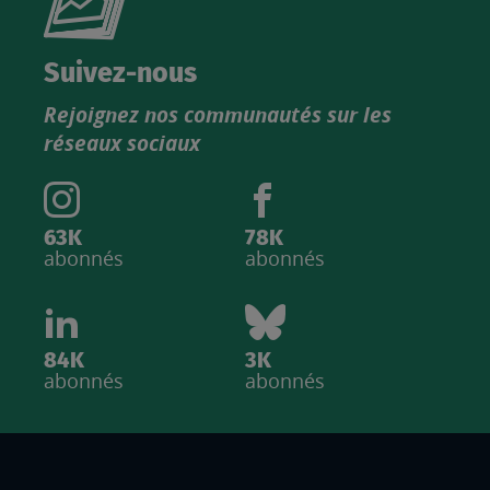
nouveau
catalogue
Suivez-nous
produits
Rejoignez nos communautés sur les
IGN
réseaux sociaux
63K
78K
abonnés
abonnés
84K
3K
abonnés
abonnés