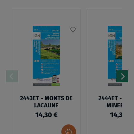
AJOUTER
À
MA
LISTE
D’ENVIES
2443ET - MONTS DE
2444ET - SO
LACAUNE
MINERVOI
14,30 €
14,30 €
Ajouter