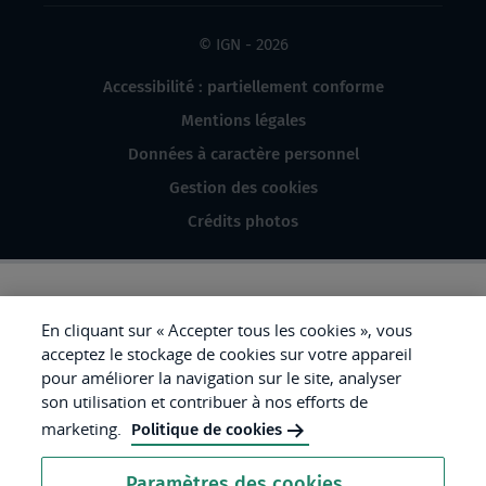
© IGN - 2026
Accessibilité : partiellement conforme
Mentions légales
Données à caractère personnel
Gestion des cookies
Crédits photos
République
En cliquant sur « Accepter tous les cookies », vous
acceptez le stockage de cookies sur votre appareil
Française.
pour améliorer la navigation sur le site, analyser
Liberté
son utilisation et contribuer à nos efforts de
Égalité
marketing.
Politique de cookies
Fraternité
Paramètres des cookies