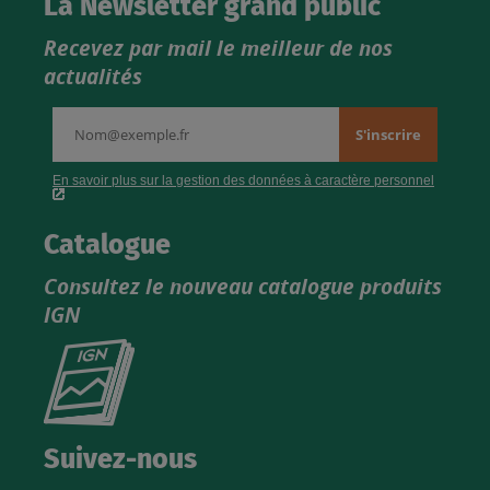
La Newsletter grand public
Recevez par mail le meilleur de nos
actualités
Catalogue
Consultez le nouveau catalogue produits
IGN
Consultez
le
nouveau
catalogue
Suivez-nous
produits