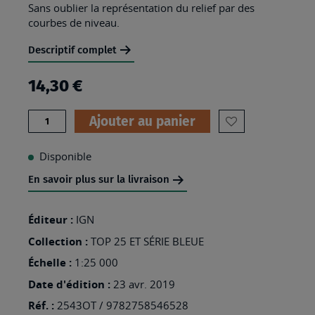
Sans oublier la représentation du relief par des
courbes de niveau.
Descriptif complet
14,30 €
Quantité
Ajouter au panier
AJOUTER
À
Disponible
MA
En savoir plus sur la livraison
LISTE
D’ENVIES
Éditeur :
IGN
:
Collection :
TOP 25 ET SÉRIE BLEUE
2543OT
Échelle :
1:25 000
-
Date d'édition :
23 avr. 2019
LAMALOU-
Réf. :
2543OT / 9782758546528