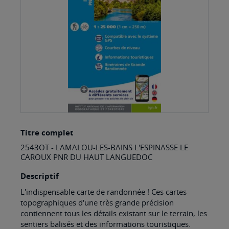
images
gallery
Skip
Titre complet
to
2543OT - LAMALOU-LES-BAINS L'ESPINASSE LE
the
CAROUX PNR DU HAUT LANGUEDOC
beginning
Descriptif
of
L'indispensable carte de randonnée ! Ces cartes
the
topographiques d'une très grande précision
images
contiennent tous les détails existant sur le terrain, les
sentiers balisés et des informations touristiques.
gallery