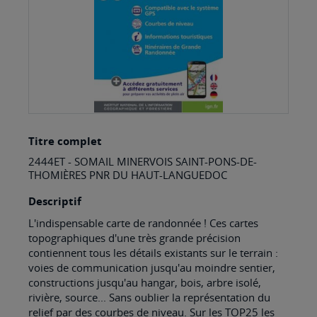
Skip
Titre complet
to
2444ET - SOMAIL MINERVOIS SAINT-PONS-DE-
the
THOMIÈRES PNR DU HAUT-LANGUEDOC
beginning
Descriptif
of
L'indispensable carte de randonnée ! Ces cartes
the
topographiques d'une très grande précision
images
contiennent tous les détails existants sur le terrain :
voies de communication jusqu'au moindre sentier,
gallery
constructions jusqu'au hangar, bois, arbre isolé,
rivière, source... Sans oublier la représentation du
relief par des courbes de niveau. Sur les TOP25 les