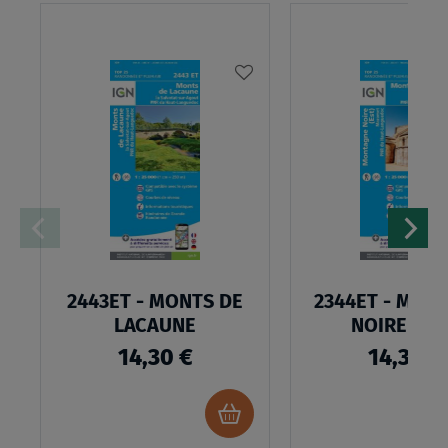
AJOUTER
À
MA
LISTE
D’ENVIES
2443ET - MONTS DE
2344ET - MON
LACAUNE
NOIRE (ES
14,30 €
14,30 €
Ajouter
au