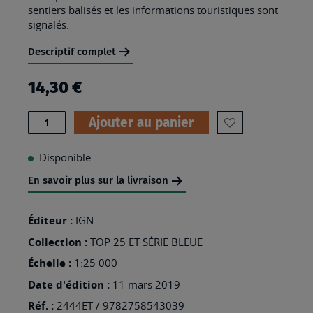
sentiers balisés et les informations touristiques sont
signalés.
Descriptif complet
14,30 €
Quantité
Ajouter au panier
AJOUTER
À
Disponible
MA
En savoir plus sur la livraison
LISTE
D’ENVIES
Éditeur :
IGN
:
Collection :
TOP 25 ET SÉRIE BLEUE
2444ET
Échelle :
1:25 000
-
Date d'édition :
11 mars 2019
SOMAIL
Réf. :
2444ET / 9782758543039