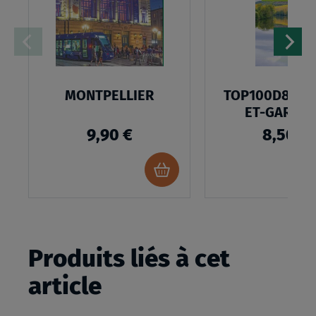
D’ENVIES
MONTPELLIER
TOP100D82 - 
ET-GARON
9,90 €
8,50 €
Ajouter
au
panier
Produits liés à cet
article