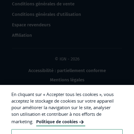
Conditions générales de vente
Conditions générales d'utilisation
Espace revendeurs
Affiliation
© IGN - 2026
Accessibilité : partiellement conforme
Mentions légales
Données à caractère personnel
En cliquant sur « Accepter tous les cookies », vous
Gestion des cookies
acceptez le stockage de cookies sur votre appareil
pour améliorer la navigation sur le site, analyser
Crédits photos
son utilisation et contribuer à nos efforts de
marketing.
Politique de cookies