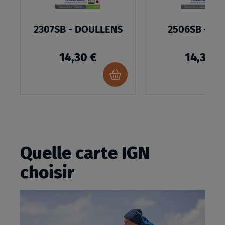
2307SB - DOULLENS
2506SB - DO
14,30 €
14,30 €
Ajouter
au
panier
Quelle carte IGN
choisir