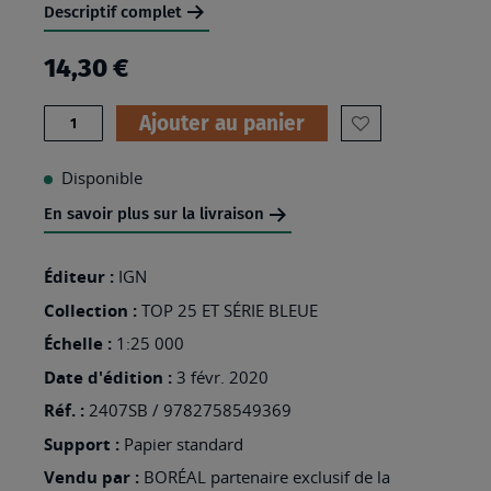
Descriptif complet
14,30 €
Quantité
Ajouter au panier
AJOUTER
À
Disponible
MA
En savoir plus sur la livraison
LISTE
D’ENVIES
Éditeur :
IGN
:
Collection :
TOP 25 ET SÉRIE BLEUE
2407SB
Échelle :
1:25 000
-
Date d'édition :
3 févr. 2020
BAPAUME
Réf. :
2407SB / 9782758549369
Support :
Papier standard
Vendu par :
BORÉAL partenaire exclusif de la