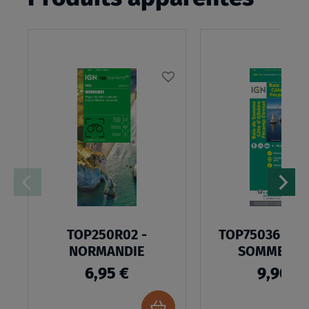
AJOUTER
À
MA
LISTE
D’ENVIES
TOP250R02 -
TOP75036 - BA
NORMANDIE
SOMME COTE
D'ALBATR
6,95 €
9,90 €
Ajouter