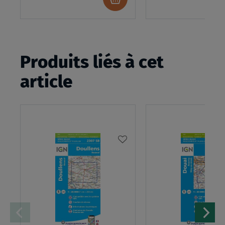
au
panier
Produits liés à cet
article
AJOUTER
À
MA
LISTE
D’ENVIES