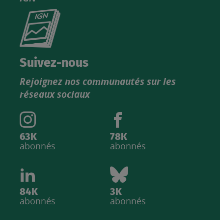
Consultez
le
nouveau
catalogue
Suivez-nous
produits
Rejoignez nos communautés sur les
IGN
réseaux sociaux
63K
78K
abonnés
abonnés
84K
3K
abonnés
abonnés