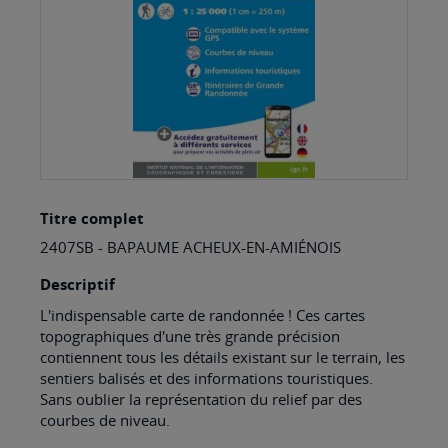
Skip
Titre complet
to
2407SB - BAPAUME ACHEUX-EN-AMIÉNOIS
the
beginning
Descriptif
of
L'indispensable carte de randonnée ! Ces cartes
topographiques d'une très grande précision
the
contiennent tous les détails existant sur le terrain, les
images
sentiers balisés et des informations touristiques.
Sans oublier la représentation du relief par des
gallery
courbes de niveau.