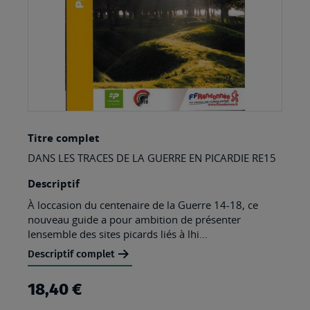
Skip
Titre complet
to
DANS LES TRACES DE LA GUERRE EN PICARDIE RE15
the
beginning
Descriptif
of
À loccasion du centenaire de la Guerre 14-18, ce
nouveau guide a pour ambition de présenter
the
lensemble des sites picards liés à lhi...
images
Descriptif complet
gallery
18,40 €