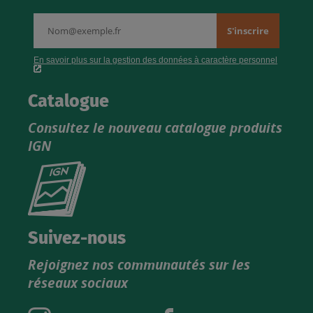
Catalogue
Consultez le nouveau catalogue produits
IGN
Consultez
le
nouveau
catalogue
Suivez-nous
produits
Rejoignez nos communautés sur les
IGN
réseaux sociaux