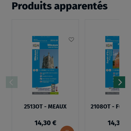
Produits apparentés
AJOUTER
À
MA
LISTE
D’ENVIES
2513OT - MEAUX
2108OT - FORÊ
14,30 €
14,30 €