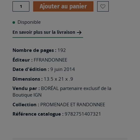
Quantité
Ajouter au panier
AJOUTER
À
Disponible
MA
En savoir plus sur la livraison
LISTE
D’ENVIES
Nombre de pages :
192
:
Éditeur :
FFRANDONNEE
DANS
Date d'édition :
9 juin 2014
LES
Dimensions :
13.5 x 21 x .9
TRACES
Vendu par :
BORÉAL partenaire exclusif de la
Boutique IGN
DE
LA
Collection :
PROMENADE ET RANDONNEE
GUERRE
Référence catalogue :
9782751407321
EN