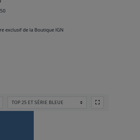
9
FORÊT
450
DE
CHANTILLY
e exclusif de la Boutique IGN