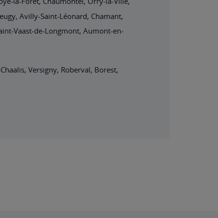
oye-la-Forêt, Chaumontel, Orry-la-Ville,
 Seugy, Avilly-Saint-Léonard, Chamant,
, Saint-Vaast-de-Longmont, Aumont-en-
Chaalis, Versigny, Roberval, Borest,