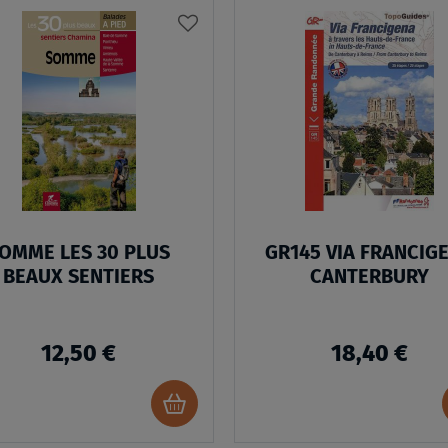
AJOUTER
À
MA
LISTE
D’ENVIES
OMME LES 30 PLUS
GR145 VIA FRANCIG
BEAUX SENTIERS
CANTERBURY
12,50 €
18,40 €
Ajouter
au
panier