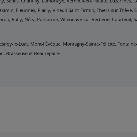
ly, Senlis, Chantilly, Lamorlaye, Verneuil-en-Halatte, Luzarches, C
ximin, Fleurines, Plailly, Vineuil-Saint-Firmin, Thiers-sur-Thève,
aron, Rully, Néry, Pontarmé, Villeneuve-sur-Verberie, Courteuil
resnoy-le-Luat, Mont-l'Évêque, Montagny-Sainte-Félicité, Fontaine-
on, Brasseuse et Beaurepaire.