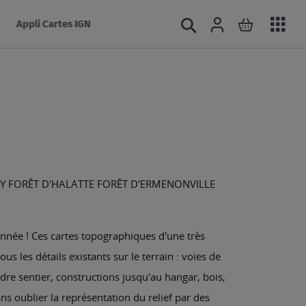
Acc
Connexion
Rechercher
Mon panie
Appli Cartes IGN
au
mé
LY FORÊT D'HALATTE FORÊT D'ERMENONVILLE
nnée ! Ces cartes topographiques d'une très
us les détails existants sur le terrain : voies de
e sentier, constructions jusqu'au hangar, bois,
Sans oublier la représentation du relief par des