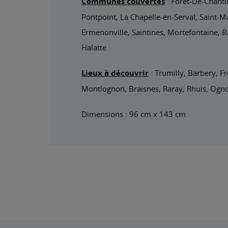
Communes couvertes
: Foret-De-Chantil
Pontpoint, La Chapelle-en-Serval, Saint-Ma
Ermenonville, Saintines, Mortefontaine, B
Halatte.
Lieux à découvrir
: Trumilly, Barbery, F
Montlognon, Braisnes, Raray, Rhuis, Ogn
Dimensions : 96 cm x 143 cm