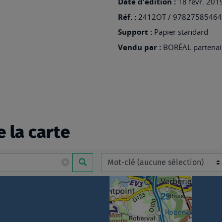
Date d'édition :
18 févr. 201
Réf. :
2412OT / 9782758546
Support :
Papier standard
Vendu par :
BORÉAL partenair
e la carte