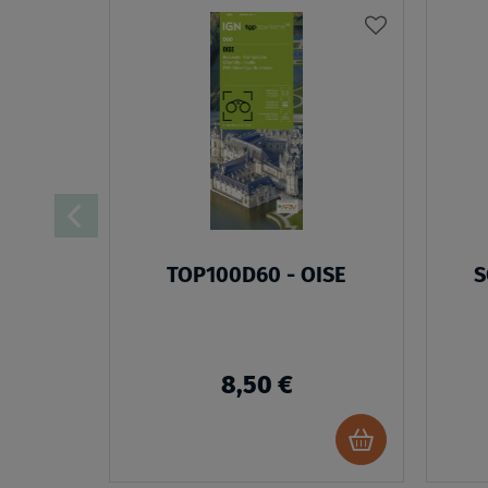
AJOUTER
À
MA
LISTE
D’ENVIES
TOP100D60 - OISE
S
8,50 €
Ajouter
au
panier