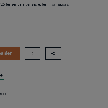
25 les sentiers balisés et les informations
panier
AJOUTER
Partage
sur
À
les
MA
réseaux
LISTE
sociaux
D’ENVIES
:
 BLEUE
2412OT
-