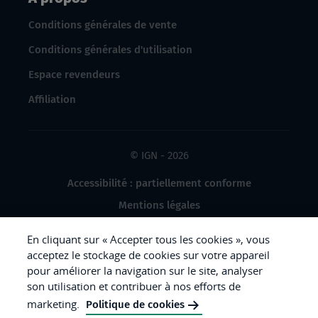
Conditions générales de vente
Conditions générales d'utilisation
Espace revendeurs
Affiliation
© IGN - 2026
Accessibilité : partiellement conforme
Mentions légales
Données à caractère personnel
En cliquant sur « Accepter tous les cookies », vous
Gestion des cookies
acceptez le stockage de cookies sur votre appareil
pour améliorer la navigation sur le site, analyser
Crédits photos
son utilisation et contribuer à nos efforts de
marketing.
Politique de cookies