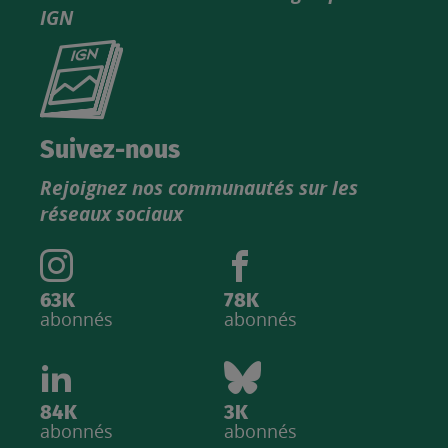
IGN
Consultez
le
nouveau
catalogue
Suivez-nous
produits
Rejoignez nos communautés sur les
IGN
réseaux sociaux
63K
78K
abonnés
abonnés
84K
3K
abonnés
abonnés