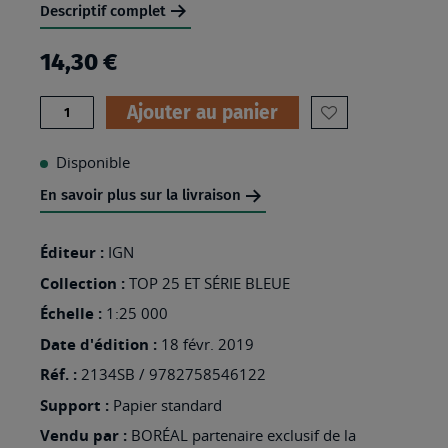
Descriptif complet
14,30 €
Quantité
Ajouter au panier
AJOUTER
À
Disponible
MA
En savoir plus sur la livraison
LISTE
D’ENVIES
Éditeur :
IGN
:
Collection :
TOP 25 ET SÉRIE BLEUE
2134SB
Échelle :
1:25 000
-
Date d'édition :
18 févr. 2019
TULLE
Réf. :
2134SB / 9782758546122
Support :
Papier standard
Vendu par :
BORÉAL partenaire exclusif de la