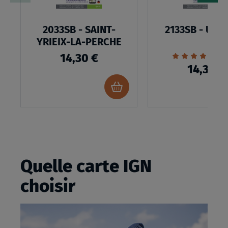
2033SB - SAINT-
2133SB - UZE
YRIEIX-LA-PERCHE
Évaluation:
2
14,30 €
100%
14,30 €
Ajouter
au
panier
Quelle carte IGN
choisir