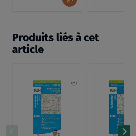
au
panier
Produits liés à cet
article
AJOUTER
À
MA
LISTE
D’ENVIES