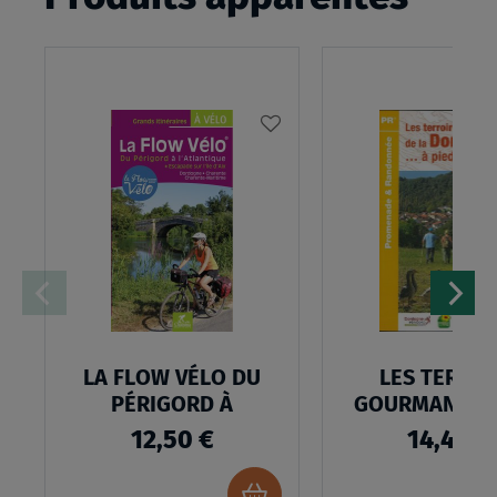
AJOUTER
À
MA
LISTE
D’ENVIES
LA FLOW VÉLO DU
LES TERROI
PÉRIGORD À
GOURMANDS D
12,50 €
14,40 €
Ajouter