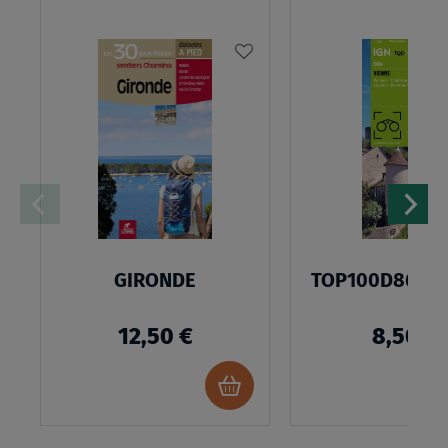
AJOUTER
À
MA
LISTE
D’ENVIES
GIRONDE
TOP100D86 - V
12,50 €
8,50 €
Ajouter
au
panier