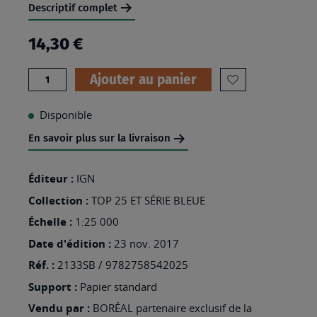
Descriptif complet
14,30 €
Quantité
Ajouter au panier
AJOUTER
À
Disponible
MA
En savoir plus sur la livraison
LISTE
D’ENVIES
Éditeur :
IGN
:
Collection :
TOP 25 ET SÉRIE BLEUE
2133SB
Échelle :
1:25 000
-
Date d'édition :
23 nov. 2017
UZERCHE
Réf. :
2133SB / 9782758542025
Support :
Papier standard
Vendu par :
BORÉAL partenaire exclusif de la