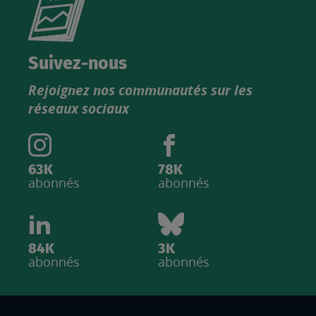
le
nouveau
catalogue
Suivez-nous
produits
Rejoignez nos communautés sur les
IGN
réseaux sociaux
63K
78K
abonnés
abonnés
84K
3K
abonnés
abonnés