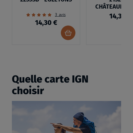
CHÂTEAUNEUF
FORÊT
Évaluation:
3
avis
14,30 €
100%
14,30 €
Ajouter
au
panier
Quelle carte IGN
choisir