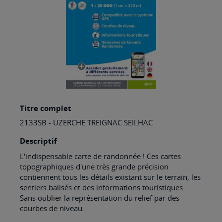
Skip
Titre complet
to
2133SB - UZERCHE TREIGNAC SEILHAC
the
beginning
Descriptif
of
L'indispensable carte de randonnée ! Ces cartes
topographiques d'une très grande précision
the
contiennent tous les détails existant sur le terrain, les
images
sentiers balisés et des informations touristiques.
Sans oublier la représentation du relief par des
gallery
courbes de niveau.