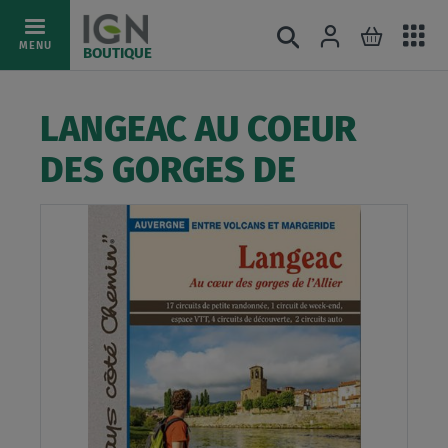
Ac
Connexion
Rechercher
Mon pani
Allez
MENU
BOUTIQUE
au
au
mé
contenu
LANGEAC AU COEUR
DES GORGES DE
Skip
to
the
end
of
the
images
gallery