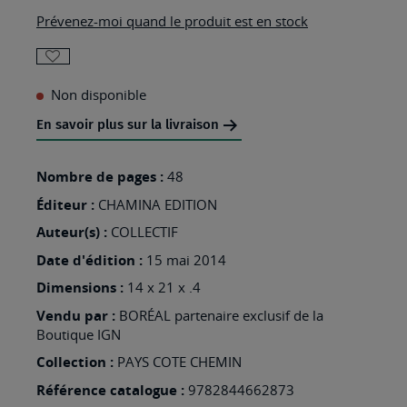
Prévenez-moi quand le produit est en stock
AJOUTER
Non disponible
À
MA
En savoir plus sur la livraison
LISTE
Nombre de pages :
48
D’ENVIES
Éditeur :
:
CHAMINA EDITION
LANGEAC
Auteur(s) :
COLLECTIF
AU
Date d'édition :
15 mai 2014
COEUR
Dimensions :
14 x 21 x .4
DES
Vendu par :
BORÉAL partenaire exclusif de la
Boutique IGN
GORGES
Collection :
PAYS COTE CHEMIN
DE
Référence catalogue :
9782844662873