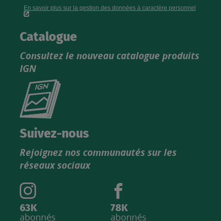
Catalogue
Consultez le nouveau catalogue produits
IGN
Consultez
le
nouveau
catalogue
Suivez-nous
produits
Rejoignez nos communautés sur les
IGN
réseaux sociaux
63K
78K
abonnés
abonnés