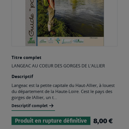
Skip
Titre complet
to
LANGEAC AU COEUR DES GORGES DE L'ALLIER
the
beginning
Descriptif
of
Langeac est la petite capitale du Haut-Allier, à louest
du département de la Haute-Loire. Cest le pays des
the
gorges de lAllier, un t...
images
Descriptif complet
gallery
8,00 €
Produit en rupture définitive