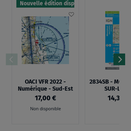
Nouvelle édition disponible
AJOUTER
À
MA
LISTE
D’ENVIES
OACI VFR 2022 -
2834SB - MONI
Numérique - Sud-Est
SUR-LOIR
17,00 €
14,30 €
Non disponible