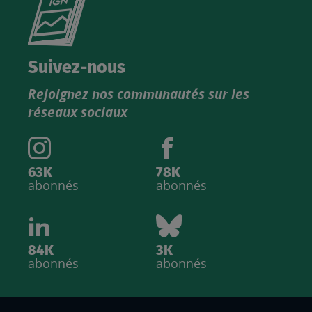
le
nouveau
catalogue
Suivez-nous
produits
Rejoignez nos communautés sur les
IGN
réseaux sociaux
63K
78K
abonnés
abonnés
84K
3K
abonnés
abonnés