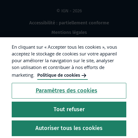
© IGN - 2026
Accessibilité : partiellement conforme
Mentions légales
Données à caractère personnel
En cliquant sur « Accepter tous les cookies », vous
Gestion des cookies
acceptez le stockage de cookies sur votre appareil
pour améliorer la navigation sur le site, analyser
Crédits photos
son utilisation et contribuer à nos efforts de
marketing.
Politique de cookies
République
Paramètres des cookies
Française.
Liberté
Tout refuser
Égalité
Fraternité
Autoriser tous les cookies