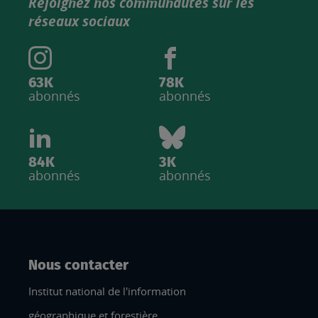
Rejoignez nos communautés sur les
IGN
réseaux sociaux
63K
78K
abonnés
abonnés
84K
3K
abonnés
abonnés
Nous contacter
Institut national de l'information
géographique et forestière