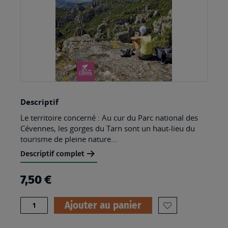
Skip
Descriptif
to
Le territoire concerné : Au cur du Parc national des
the
Cévennes, les gorges du Tarn sont un haut-lieu du
beginning
tourisme de pleine nature...
of
Descriptif complet
the
7,50 €
images
gallery
Quantité
Ajouter au panier
AJOUTER
À