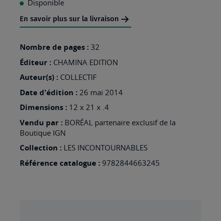
Disponible
MA
En savoir plus sur la livraison
LISTE
D’ENVIES
Nombre de pages :
32
:
Éditeur :
CHAMINA EDITION
GORGES
Auteur(s) :
COLLECTIF
DU
Date d'édition :
26 mai 2014
TARN
Dimensions :
12 x 21 x .4
-
Vendu par :
BORÉAL partenaire exclusif de la
CEVENNES
Boutique IGN
EN
Collection :
LES INCONTOURNABLES
LOZERE
Référence catalogue :
9782844663245