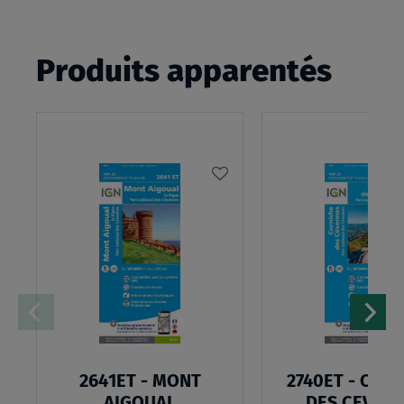
Produits apparentés
AJOUTER
À
MA
LISTE
D’ENVIES
2641ET - MONT
2740ET - COR
AIGOUAL
DES CEVEN