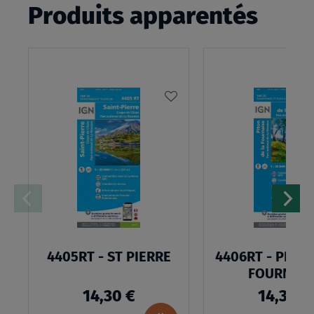
Produits apparentés
AJOUTER
À
MA
LISTE
D’ENVIES
4405RT - ST PIERRE
4406RT - PITON
FOURNAIS
14,30 €
14,30 €