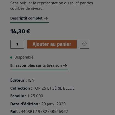
Sans oublier la représentation du relief par des
courbes de niveau.
Descriptif complet
14,30 €
Quantité
Ajouter au panier
AJOUTER
À
Disponible
MA
En savoir plus sur la livraison
LISTE
D’ENVIES
Éditeur :
IGN
:
Collection :
TOP 25 ET SÉRIE BLEUE
4403RT
Échelle :
1:25 000
-
Date d'édition :
20 janv. 2020
SAINT-
Réf. :
4403RT / 9782758546962