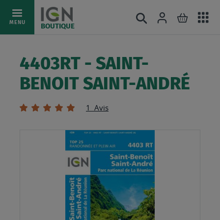
Ac
Connexion
Rechercher
Mon pani
Allez
MENU
BOUTIQUE
au
au
mé
contenu
4403RT - SAINT-
BENOIT SAINT-ANDRÉ
Évaluation:
1
Avis
100
100
% of
Skip
to
the
end
of
the