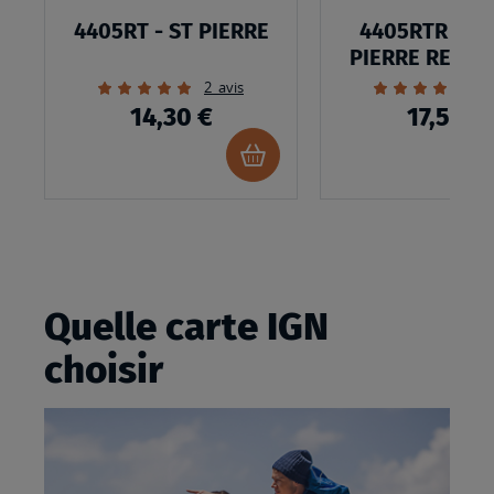
4405RT - ST PIERRE
4405RTR - SA
PIERRE RESIS
Évaluation:
Évaluation:
2
avis
1
100%
100%
14,30 €
17,50 €
Ajouter
au
panier
Quelle carte IGN
choisir