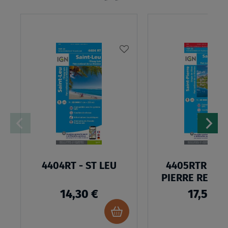
AJOUTER
À
MA
LISTE
D’ENVIES
4404RT - ST LEU
4405RTR - SA
PIERRE RESIS
14,30 €
17,50 €
Ajouter
au