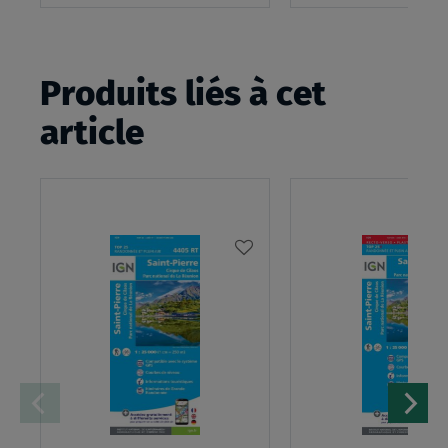
panier
Produits liés à cet
article
AJOUTER
À
MA
LISTE
D’ENVIES