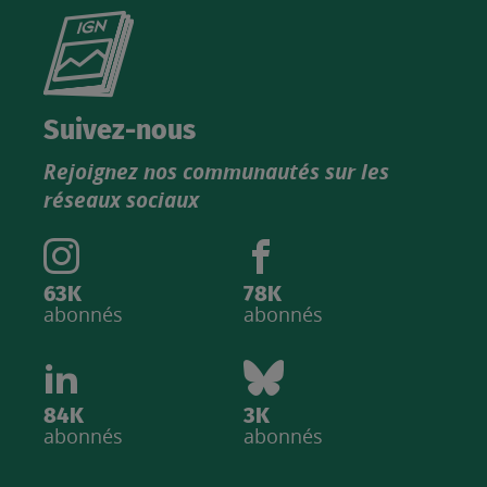
Consultez
le
nouveau
catalogue
Suivez-nous
produits
Rejoignez nos communautés sur les
IGN
réseaux sociaux
63K
78K
abonnés
abonnés
84K
3K
abonnés
abonnés