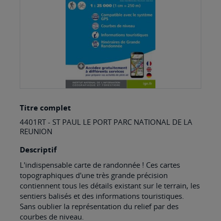
Skip
Titre complet
to
4401RT - ST PAUL LE PORT PARC NATIONAL DE LA
the
REUNION
beginning
Descriptif
of
L'indispensable carte de randonnée ! Ces cartes
the
topographiques d'une très grande précision
images
contiennent tous les détails existant sur le terrain, les
sentiers balisés et des informations touristiques.
gallery
Sans oublier la représentation du relief par des
courbes de niveau.