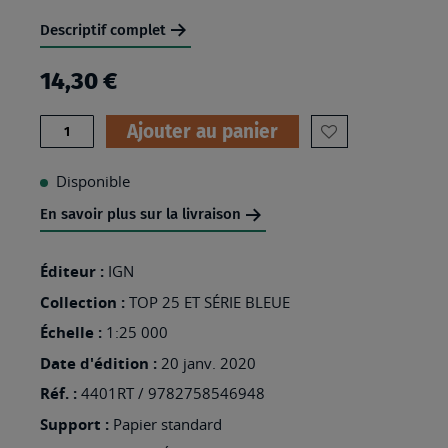
Descriptif complet
14,30 €
Quantité
Ajouter au panier
AJOUTER
À
Disponible
MA
En savoir plus sur la livraison
LISTE
D’ENVIES
Éditeur :
IGN
:
Collection :
TOP 25 ET SÉRIE BLEUE
4401RT
Échelle :
1:25 000
-
Date d'édition :
20 janv. 2020
ST
Réf. :
4401RT / 9782758546948
PAUL
Support :
Papier standard