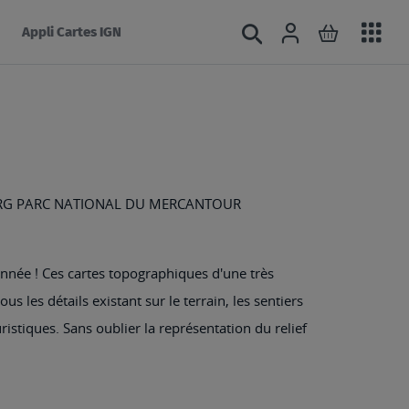
Acc
Connexion
Rechercher
Mon panie
Appli Cartes IGN
au
mé
ERG PARC NATIONAL DU MERCANTOUR
nnée ! Ces cartes topographiques d'une très
s les détails existant sur le terrain, les sentiers
ristiques. Sans oublier la représentation du relief