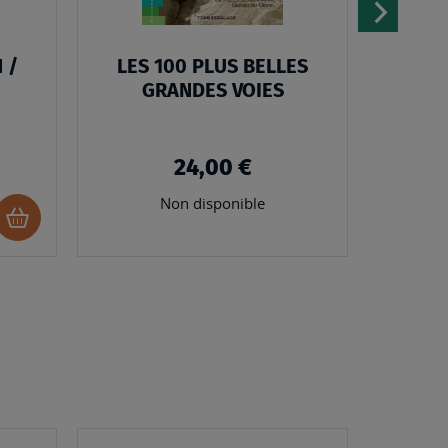
 /
LES 100 PLUS BELLES
HA
GRANDES VOIES
24,00 €
Non disponible
Ajouter
au
panier