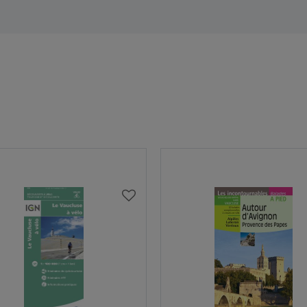
AJOUTER
À
MA
LISTE
D’ENVIES