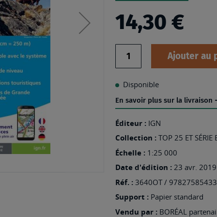
14,30 €
Quantité
Ajouter au 
Disponible
En savoir plus sur la livraison
Éditeur :
IGN
Collection :
TOP 25 ET SÉRIE
Échelle :
1:25 000
Date d'édition :
23 avr. 2019
Réf. :
3640OT / 9782758543
Support :
Papier standard
Vendu par :
BORÉAL partenair