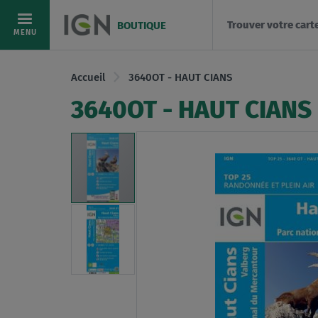
Trouver votre cart
BOUTIQUE
Allez
MENU
au
contenu
Accueil
3640OT - HAUT CIANS
3640OT - HAUT CIANS
Skip
to
the
end
of
the
images
gallery