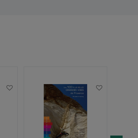
AJOUTER
AJOUTER
À
À
MA
MA
LISTE
LISTE
D’ENVIES
D’ENVIES