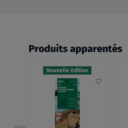
Produits apparentés
Nouvelle édition
AJOUTER
À
MA
LISTE
D’ENVIES