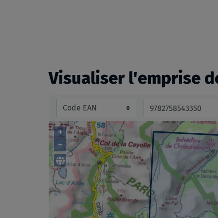
beginning
of
the
images
gallery
Visualiser l'emprise d