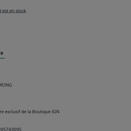
 est en stock
TRONG
e exclusif de la Boutique IGN
095743095