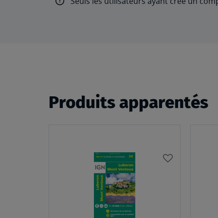
Seuls les utilisateurs ayant créé un com
Produits apparentés
AJOUTER
À
MA
LISTE
D’ENVIES