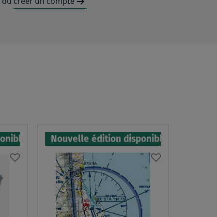
ou
créer un compte
ponible
Nouvelle édition disponible
AJOUTER
AJOUTER
À
À
MA
MA
LISTE
LISTE
D’ENVIES
D’ENVIES