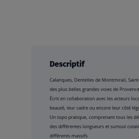
beginning
of
the
images
gallery
Descriptif
Calanques, Dentelles de Montmirail, Saint
des plus belles grandes voies de Provence
Écrit en collaboration avec les acteurs loc
beauté, leur cadre ou encore leur côté lég
Un topo pratique, comprenant tous les dét
des différentes longueurs et surtout cotat
différents massifs.