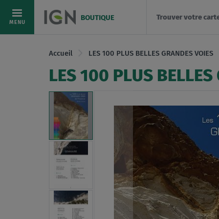
Trouver votre cart
BOUTIQUE
Allez
MENU
au
contenu
Accueil
LES 100 PLUS BELLES GRANDES VOIES
LES 100 PLUS BELLES
Skip
to
the
end
of
the
images
gallery