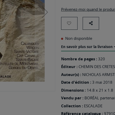
Prévenez-moi quand le produit
AJOUTER
Partage
sur
À
Non disponible
les
MA
En savoir plus sur la livraison
réseaux
LISTE
sociaux
D’ENVIES
Nombre de pages :
320
:
Éditeur :
CHEMIN DES CRETES
LES
Auteur(s) :
NICHOLAS ARMS
100
Date d'édition :
3 mai 2018
PLUS
Dimensions :
14.8 x 21 x 1.8
BELLES
Vendu par :
BORÉAL partenair
GRANDES
Collection :
ESCALADE
VOIES
Référence catalogue :
9791