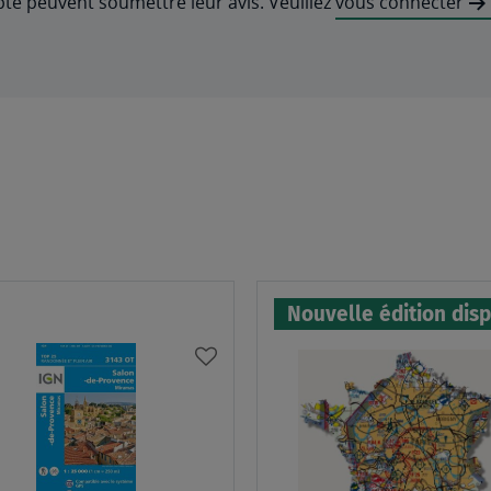
pte peuvent soumettre leur avis. Veuillez
vous connecter
Nouvelle édition dis
AJOUTER
À
MA
LISTE
D’ENVIES