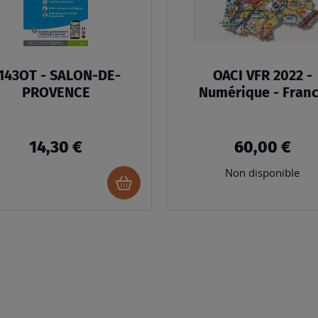
143OT - SALON-DE-
OACI VFR 2022 -
PROVENCE
Numérique - Fran
entière
14,30 €
60,00 €
Non disponible
Ajouter
au
panier