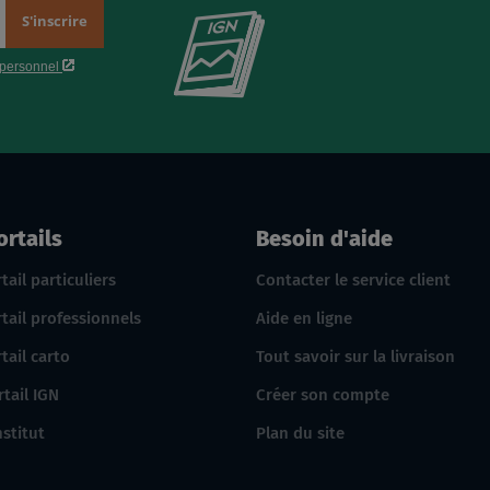
Consultez
le
nouveau
catalogue
produits
IGN
ortails
Besoin d'aide
tail particuliers
Contacter le service client
tail professionnels
Aide en ligne
tail carto
Tout savoir sur la livraison
rtail IGN
Créer son compte
nstitut
Plan du site