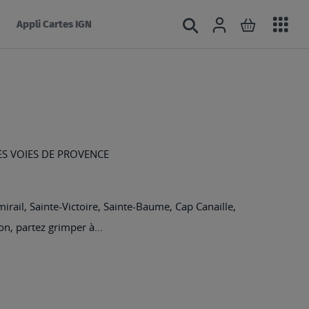
Acc
Connexion
Rechercher
Mon panie
Appli Cartes IGN
au
mé
ES VOIES DE PROVENCE
rail, Sainte-Victoire, Sainte-Baume, Cap Canaille,
n, partez grimper à...