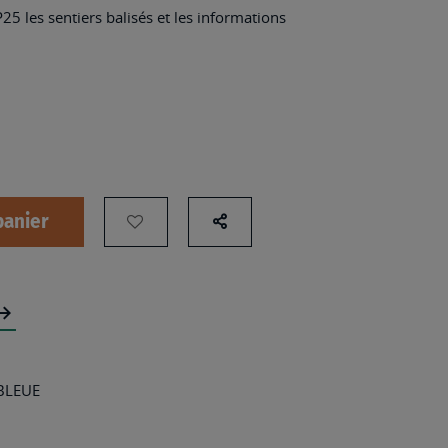
25 les sentiers balisés et les informations
panier
AJOUTER
Partage
sur
À
les
MA
réseaux
LISTE
sociaux
D’ENVIES
:
 BLEUE
2822OT
-