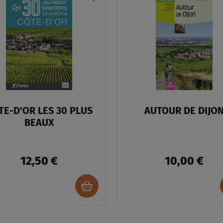
À
MA
LISTE
D’ENVIES
TE-D'OR LES 30 PLUS
AUTOUR DE DIJO
BEAUX
12,50 €
10,00 €
Ajouter
au
panier