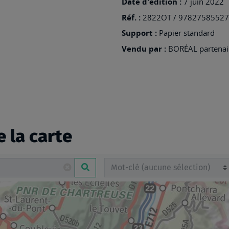
Date d'édition :
7 juin 2022
Réf. :
2822OT / 9782758552
Support :
Papier standard
Vendu par :
BORÉAL partenair
e la carte