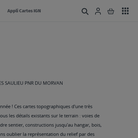
Acc
Connexion
Rechercher
Mon panie
Appli Cartes IGN
au
mé
ES SAULIEU PNR DU MORVAN
nnée ! Ces cartes topographiques d'une très
us les détails existants sur le terrain : voies de
e sentier, constructions jusqu'au hangar, bois,
Sans oublier la représentation du relief par des