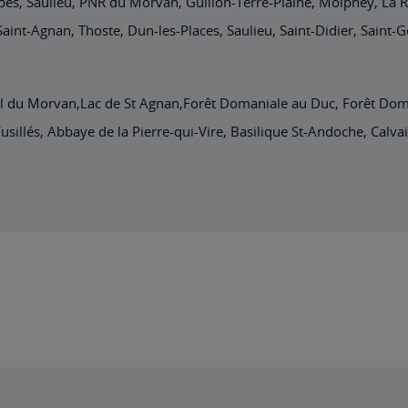
es, Saulieu, PNR du Morvan, Guillon-Terre-Plaine, Molphey, La R
aint-Agnan, Thoste, Dun-les-Places, Saulieu, Saint-Didier, Saint
al du Morvan,Lac de St Agnan,Forêt Domaniale au Duc, Forêt Doma
illés, Abbaye de la Pierre-qui-Vire, Basilique St-Andoche, Calvai