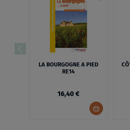
À
MA
LISTE
D’ENVIES
LA BOURGOGNE A PIED
CÔ
RE14
16,40 €
Ajouter
au
panier