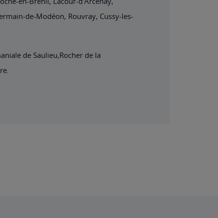
oche-en-Brenil, Lacour-d'Arcenay,
-Germain-de-Modéon, Rouvray, Cussy-les-
niale de Saulieu,Rocher de la
re.