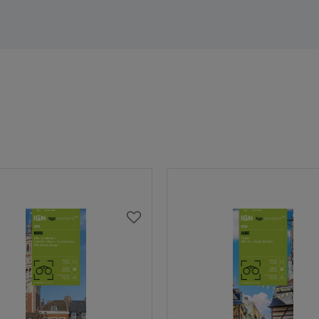
AJOUTER
À
MA
LISTE
D’ENVIES