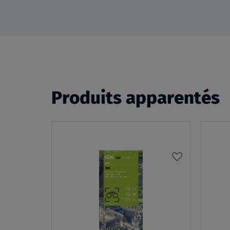
Produits apparentés
AJOUTER
À
MA
LISTE
D’ENVIES