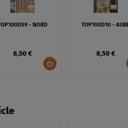
TOP100D59 - NORD
TOP100D10 - AUB
8,50 €
8,50 €
Ajouter
au
panier
icle