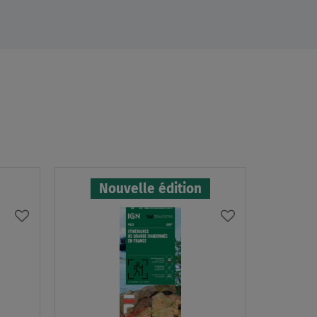
Nouvelle édition
AJOUTER
AJOUTER
À
À
MA
MA
LISTE
LISTE
D’ENVIES
D’ENVIES