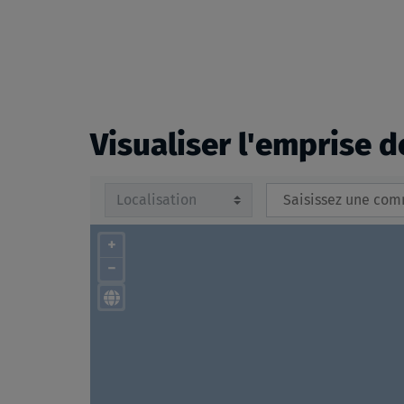
beginning
of
the
images
gallery
Visualiser l'emprise d