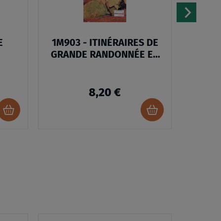
E
1M903 - ITINÉRAIRES DE
TOP
GRANDE RANDONNÉE EN
FRANCE
8,20 €
Ajouter
Ajouter
au
au
panier
panier