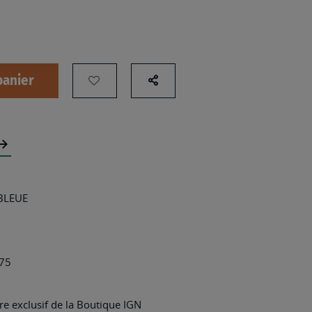
panier
AJOUTER
Partage
sur
À
les
MA
réseaux
LISTE
sociaux
D’ENVIES
:
 BLEUE
2811SB
-
GUIGNICOURT-
75
BAZANCOURT
e exclusif de la Boutique IGN