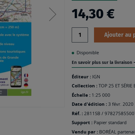
14,30 €
Quantité
Ajouter au 
Disponible
En savoir plus sur la livraison
Éditeur :
IGN
Collection :
TOP 25 ET SÉRIE
Échelle :
1:25 000
Date d'édition :
3 févr. 2020
Réf. :
2811SB / 97827585500
Support :
Papier standard
Vendu par :
BORÉAL partenair