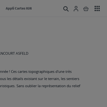
Acc
Connexion
Rechercher
Mon panie
Appli Cartes IGN
au
mé
ANCOURT ASFELD
nnée ! Ces cartes topographiques d'une très
s les détails existant sur le terrain, les sentiers
ristiques. Sans oublier la représentation du relief